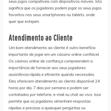
seus jogos compatíveis com dispositivos móveis. Isto
significa que os jogadores podem jogar os seus jogos
favoritos nos seus smartphones ou tablets, onde
quer que estejam.
Atendimento ao Cliente
Um bom atendimento ao cliente é outro benefício
importante de jogar em um cassino online confiável.
Os casinos online de confiança compreendem a
importância de fornecer aos seus jogadores
assistência rápida e eficiente quando necessário.
Eles oferecem atendimento ao cliente disponível 24
horas por dia, 7 dias por semana e podem ser
contatados por telefone, e-mail ou chat ao vivo. Isso
permite que os jogadores obtenham respostas
rápidas e precisas a quaisquer perguntas ou