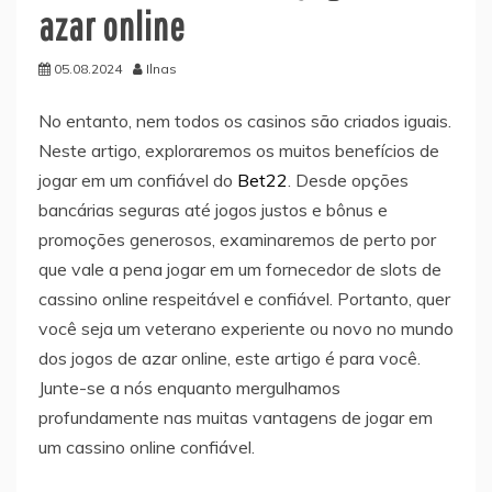
azar online
05.08.2024
Ilnas
No entanto, nem todos os casinos são criados iguais.
Neste artigo, exploraremos os muitos benefícios de
jogar em um confiável do
Bet22
. Desde opções
bancárias seguras até jogos justos e bônus e
promoções generosos, examinaremos de perto por
que vale a pena jogar em um fornecedor de slots de
cassino online respeitável e confiável. Portanto, quer
você seja um veterano experiente ou novo no mundo
dos jogos de azar online, este artigo é para você.
Junte-se a nós enquanto mergulhamos
profundamente nas muitas vantagens de jogar em
um cassino online confiável.