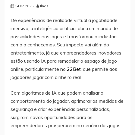
14.07.2025
Ilnas
De experiências de realidade virtual a jogabilidade
imersiva, a inteligência artificial abriu um mundo de
possibilidades nos jogos e transformou a indústria
como a conhecemos. Seu impacto vai além do
entretenimento, já que empreendedores inovadores
estão usando IA para remodelar o espaço de jogo
online, particularmente no
22Bet
, que permite aos
jogadores jogar com dinheiro real.
Com algoritmos de IA que podem analisar o
comportamento do jogador, aprimorar as medidas de
segurança e criar experiências personalizadas,
surgiram novas oportunidades para os
empreendedores prosperarem no cenário dos jogos.