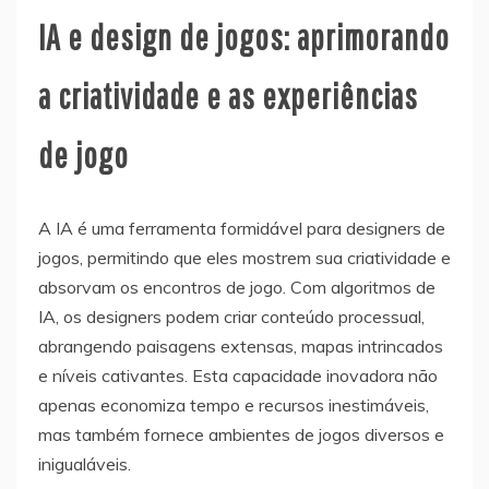
IA e design de jogos: aprimorando
a criatividade e as experiências
de jogo
A IA é uma ferramenta formidável para designers de
jogos, permitindo que eles mostrem sua criatividade e
absorvam os encontros de jogo. Com algoritmos de
IA, os designers podem criar conteúdo processual,
abrangendo paisagens extensas, mapas intrincados
e níveis cativantes. Esta capacidade inovadora não
apenas economiza tempo e recursos inestimáveis,
mas também fornece ambientes de jogos diversos e
inigualáveis.