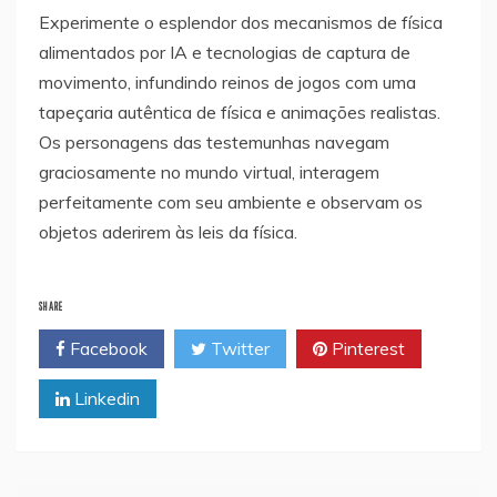
Experimente o esplendor dos mecanismos de física
alimentados por IA e tecnologias de captura de
movimento, infundindo reinos de jogos com uma
tapeçaria autêntica de física e animações realistas.
Os personagens das testemunhas navegam
graciosamente no mundo virtual, interagem
perfeitamente com seu ambiente e observam os
objetos aderirem às leis da física.
SHARE
Facebook
Twitter
Pinterest
Linkedin