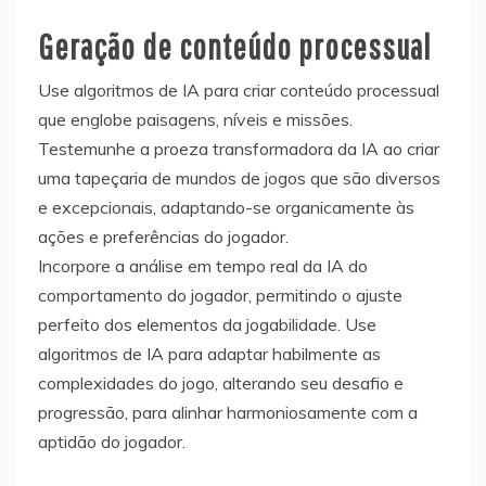
Geração de conteúdo processual
Use algoritmos de IA para criar conteúdo processual
que englobe paisagens, níveis e missões.
Testemunhe a proeza transformadora da IA ao criar
uma tapeçaria de mundos de jogos que são diversos
e excepcionais, adaptando-se organicamente às
ações e preferências do jogador.
Incorpore a análise em tempo real da IA do
comportamento do jogador, permitindo o ajuste
perfeito dos elementos da jogabilidade. Use
algoritmos de IA para adaptar habilmente as
complexidades do jogo, alterando seu desafio e
progressão, para alinhar harmoniosamente com a
aptidão do jogador.