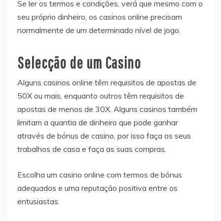
Se ler os termos e condições, verá que mesmo com o
seu próprio dinheiro, os casinos online precisam
normalmente de um determinado nível de jogo.
Selecção de um Casino
Alguns casinos online têm requisitos de apostas de
50X ou mais, enquanto outros têm requisitos de
apostas de menos de 30X. Alguns casinos também
limitam a quantia de dinheiro que pode ganhar
através de bónus de casino, por isso faça os seus
trabalhos de casa e faça as suas compras.
Escolha um casino online com termos de bónus
adequados e uma reputação positiva entre os
entusiastas.