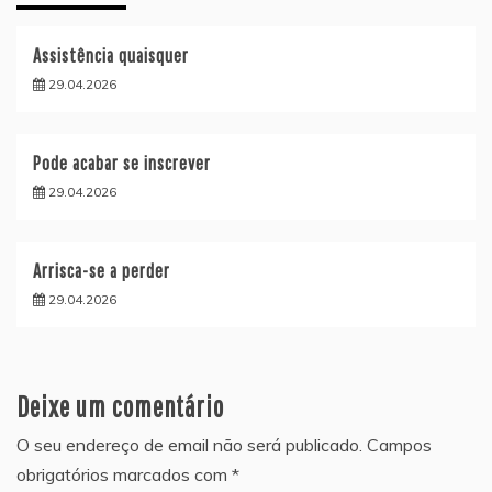
Assistência quaisquer
29.04.2026
Pode acabar se inscrever
29.04.2026
Arrisca-se a perder
29.04.2026
Deixe um comentário
O seu endereço de email não será publicado.
Campos
obrigatórios marcados com
*