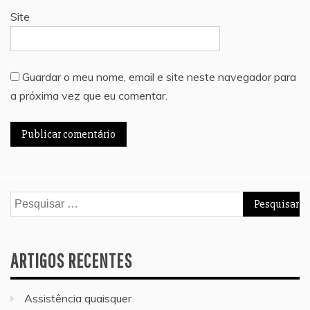
Site
Guardar o meu nome, email e site neste navegador para
a próxima vez que eu comentar.
Pesquisar
por:
ARTIGOS RECENTES
Assistência quaisquer