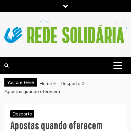
Skip
to
content
NOTICIAS E INFORMACIÓN DE ACTUALIDAD –
REDESOLIDARIA.PT
You are Here
Home
Desporto
Apostas quando oferecem
Desporto
Apostas quando oferecem