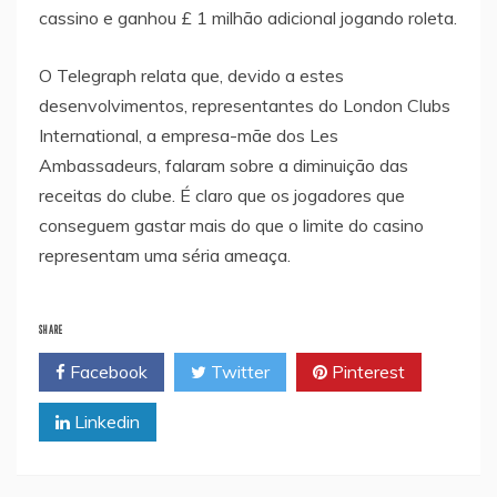
cassino e ganhou £ 1 milhão adicional jogando roleta.
O Telegraph relata que, devido a estes
desenvolvimentos, representantes do London Clubs
International, a empresa-mãe dos Les
Ambassadeurs, falaram sobre a diminuição das
receitas do clube. É claro que os jogadores que
conseguem gastar mais do que o limite do casino
representam uma séria ameaça.
SHARE
Facebook
Twitter
Pinterest
Linkedin