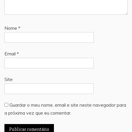
Nome
*
Email
*
Site
Guardar o meu nome, email e site neste navegador para
a próxima vez que eu comentar.