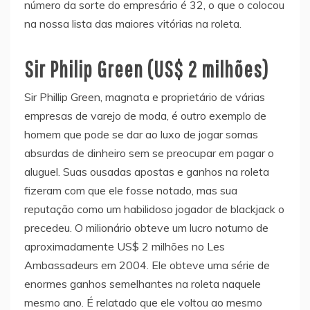
número da sorte do empresário é 32, o que o colocou
na nossa lista das maiores vitórias na roleta.
Sir Philip Green (US$ 2 milhões)
Sir Phillip Green, magnata e proprietário de várias
empresas de varejo de moda, é outro exemplo de
homem que pode se dar ao luxo de jogar somas
absurdas de dinheiro sem se preocupar em pagar o
aluguel. Suas ousadas apostas e ganhos na roleta
fizeram com que ele fosse notado, mas sua
reputação como um habilidoso jogador de blackjack o
precedeu. O milionário obteve um lucro noturno de
aproximadamente US$ 2 milhões no Les
Ambassadeurs em 2004. Ele obteve uma série de
enormes ganhos semelhantes na roleta naquele
mesmo ano. É relatado que ele voltou ao mesmo