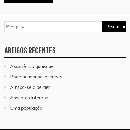
Pesquisar
por:
ARTIGOS RECENTES
Assistência quaisquer
Pode acabar se inscrever
Arrisca-se a perder
Assuntos Internos
Uma população