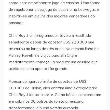
sobre este emocionante jogo de cassino. Uma forma
de impulsionar o seu jogo de cassino na LeoVegas é
inspirar-se em alguns dos maiores vencedores do
passado.
Chris Boyd, um programador, teve um resultado
semelhante depois de apostar US$ 220.000 que
acumulou ao longo de três anos. Na mesma linha de
Ashley Revell, ele viajou para Sin City e
imediatamente começou a procurar um cassino que
aceitasse uma aposta tão grande.
Apesar do rigoroso limite de apostas de US$
100.000 da Binion, eles abriram uma exceção para
Chris Boyd tentar a sorte. Como bónus, concordaram
em cobrir os 00 bolsos da roleta americana,
transformando-a numa versão europeia.