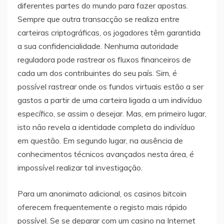
diferentes partes do mundo para fazer apostas.
Sempre que outra transacção se realiza entre
carteiras criptográficas, os jogadores têm garantida
a sua confidencialidade. Nenhuma autoridade
reguladora pode rastrear os fluxos financeiros de
cada um dos contribuintes do seu país. Sim, é
possível rastrear onde os fundos virtuais estão a ser
gastos a partir de uma carteira ligada a um indivíduo
específico, se assim o desejar. Mas, em primeiro lugar,
isto não revela a identidade completa do indivíduo
em questão. Em segundo lugar, na ausência de
conhecimentos técnicos avançados nesta área, é
impossível realizar tal investigação.
Para um anonimato adicional, os casinos bitcoin
oferecem frequentemente o registo mais rápido
possível. Se se deparar com um casino na Internet