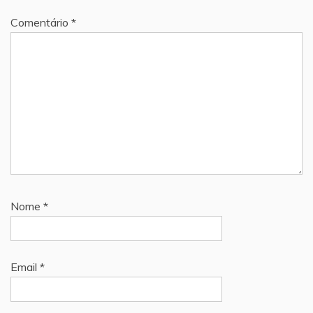
Comentário
*
Nome
*
Email
*