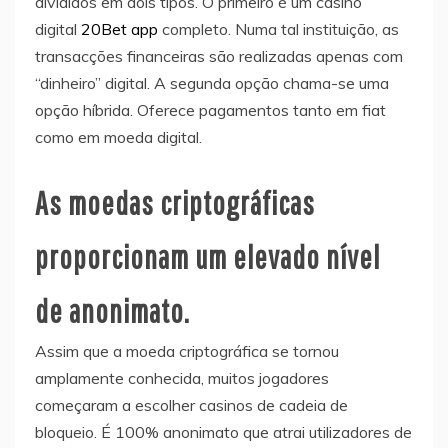
divididos em dois tipos. O primeiro é um casino
digital
20Bet app
completo. Numa tal instituição, as
transacções financeiras são realizadas apenas com
“dinheiro” digital. A segunda opção chama-se uma
opção híbrida. Oferece pagamentos tanto em fiat
como em moeda digital.
As moedas criptográficas
proporcionam um elevado nível
de anonimato.
Assim que a moeda criptográfica se tornou
amplamente conhecida, muitos jogadores
começaram a escolher casinos de cadeia de
bloqueio. É 100% anonimato que atrai utilizadores de