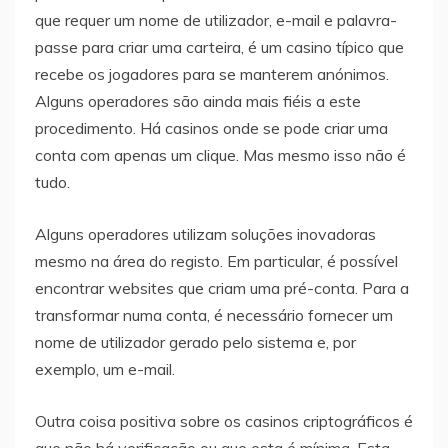
que requer um nome de utilizador, e-mail e palavra-
passe para criar uma carteira, é um casino típico que
recebe os jogadores para se manterem anónimos.
Alguns operadores são ainda mais fiéis a este
procedimento. Há casinos onde se pode criar uma
conta com apenas um clique. Mas mesmo isso não é
tudo.
Alguns operadores utilizam soluções inovadoras
mesmo na área do registo. Em particular, é possível
encontrar websites que criam uma pré-conta. Para a
transformar numa conta, é necessário fornecer um
nome de utilizador gerado pelo sistema e, por
exemplo, um e-mail.
Outra coisa positiva sobre os casinos criptográficos é
que não há verificação ou que esta é mínima. Esta