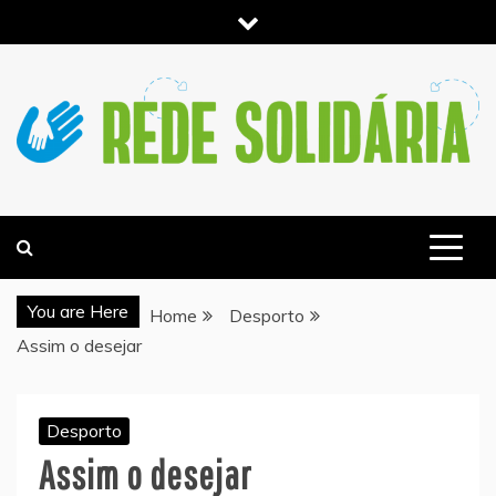
Skip
to
content
NOTICIAS E INFORMACIÓN DE ACTUALIDAD –
REDESOLIDARIA.PT
You are Here
Home
Desporto
Assim o desejar
Desporto
Assim o desejar