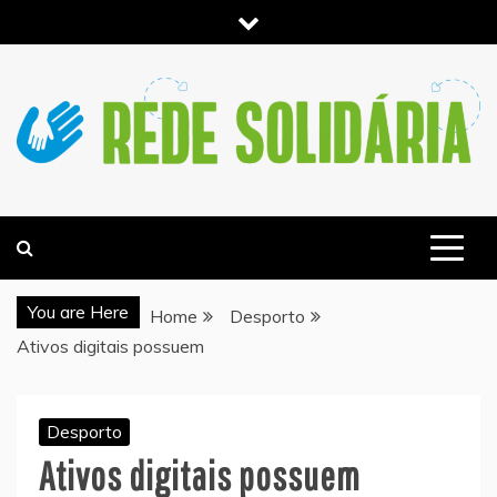
Skip
to
content
NOTICIAS E INFORMACIÓN DE ACTUALIDAD –
REDESOLIDARIA.PT
You are Here
Home
Desporto
Ativos digitais possuem
Desporto
Ativos digitais possuem