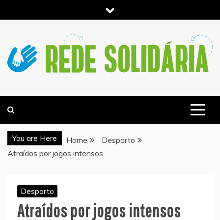
Skip
to
content
NOTICIAS E INFORMACIÓN DE ACTUALIDAD –
REDESOLIDARIA.PT
You are Here
Home
Desporto
Atraídos por jogos intensos
Desporto
Atraídos por jogos intensos