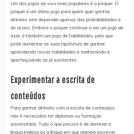
Um dos jogos ao vivo mais populares é o póquer. O
póquer é um ótimo jogo para quem quer ganhar
dinheiro sem depender apenas das probabilidades e
do acaso. Embora o póquer continue a ser um jogo de
azar, é também um jogo de habilidades, pelo que
pode aumentar as suas hipóteses de ganhar
aprendendo novas habilidades e melhorando e
aperfeiçoando as já existentes.
Experimentar a escrita de
conteúdos
Para ganhar dinheiro com a escrita de conteúdos,
não é necessário ter diplomas ou formação
universitária. Tudo o que precisa é de dominar a
língua inglesa ou a língua em que planeia escrever.