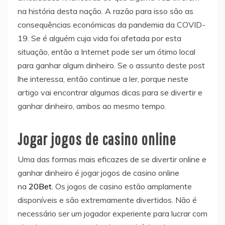
na história desta nação. A razão para isso são as
consequências económicas da pandemia da COVID-
19. Se é alguém cuja vida foi afetada por esta
situação, então a Internet pode ser um ótimo local
para ganhar algum dinheiro. Se o assunto deste post
lhe interessa, então continue a ler, porque neste
artigo vai encontrar algumas dicas para se divertir e
ganhar dinheiro, ambos ao mesmo tempo.
Jogar jogos de casino online
Uma das formas mais eficazes de se divertir online e
ganhar dinheiro é jogar jogos de casino online
na
20Bet
. Os jogos de casino estão amplamente
disponíveis e são extremamente divertidos. Não é
necessário ser um jogador experiente para lucrar com