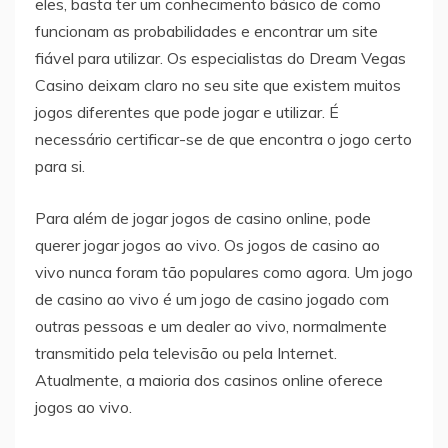
eles, basta ter um conhecimento básico de como
funcionam as probabilidades e encontrar um site
fiável para utilizar. Os especialistas do Dream Vegas
Casino deixam claro no seu site que existem muitos
jogos diferentes que pode jogar e utilizar. É
necessário certificar-se de que encontra o jogo certo
para si.
Para além de jogar jogos de casino online, pode
querer jogar jogos ao vivo. Os jogos de casino ao
vivo nunca foram tão populares como agora. Um jogo
de casino ao vivo é um jogo de casino jogado com
outras pessoas e um dealer ao vivo, normalmente
transmitido pela televisão ou pela Internet.
Atualmente, a maioria dos casinos online oferece
jogos ao vivo.