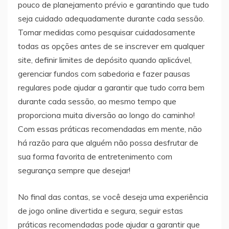
pouco de planejamento prévio e garantindo que tudo
seja cuidado adequadamente durante cada sessão.
Tomar medidas como pesquisar cuidadosamente
todas as opções antes de se inscrever em qualquer
site, definir limites de depósito quando aplicável,
gerenciar fundos com sabedoria e fazer pausas
regulares pode ajudar a garantir que tudo corra bem
durante cada sessão, ao mesmo tempo que
proporciona muita diversão ao longo do caminho!
Com essas práticas recomendadas em mente, não
há razão para que alguém não possa desfrutar de
sua forma favorita de entretenimento com
segurança sempre que desejar!
No final das contas, se você deseja uma experiência
de jogo online divertida e segura, seguir estas
práticas recomendadas pode ajudar a garantir que