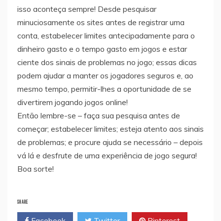
isso aconteça sempre! Desde pesquisar
minuciosamente os sites antes de registrar uma
conta, estabelecer limites antecipadamente para o
dinheiro gasto e o tempo gasto em jogos e estar
ciente dos sinais de problemas no jogo; essas dicas
podem ajudar a manter os jogadores seguros e, ao
mesmo tempo, permitir-lhes a oportunidade de se
divertirem jogando jogos online!
Então lembre-se – faça sua pesquisa antes de
começar; estabelecer limites; esteja atento aos sinais
de problemas; e procure ajuda se necessário – depois
vá lá e desfrute de uma experiência de jogo segura!
Boa sorte!
SHARE
Facebook
Twitter
Pinterest