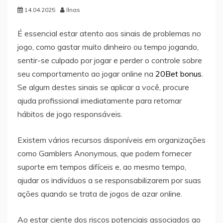
14.04.2025
Ilnas
É essencial estar atento aos sinais de problemas no
jogo, como gastar muito dinheiro ou tempo jogando,
sentir-se culpado por jogar e perder o controle sobre
seu comportamento ao jogar online na
20Bet bonus
.
Se algum destes sinais se aplicar a você, procure
ajuda profissional imediatamente para retomar
hábitos de jogo responsáveis.
Existem vários recursos disponíveis em organizações
como Gamblers Anonymous, que podem fornecer
suporte em tempos difíceis e, ao mesmo tempo,
ajudar os indivíduos a se responsabilizarem por suas
ações quando se trata de jogos de azar online.
Ao estar ciente dos riscos potenciais associados ao