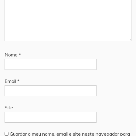
Nome
*
Email
*
Site
Guardar o meu nome, email e site neste navegador para