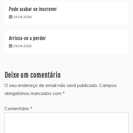
Pode acabar se inscrever
29.04.2026
Arrisca-se a perder
29.04.2026
Deixe um comentário
O seu endereço de email não será publicado.
Campos
obrigatórios marcados com
*
Comentário
*