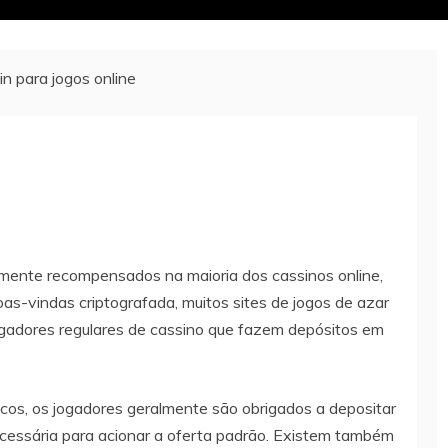
in para jogos online
amente recompensados na maioria dos cassinos online,
oas-vindas criptografada, muitos sites de jogos de azar
ogadores regulares de cassino que fazem depósitos em
ficos, os jogadores geralmente são obrigados a depositar
cessária para acionar a oferta padrão. Existem também