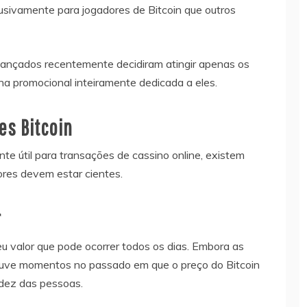
lusivamente para jogadores de Bitcoin que outros
 lançados recentemente decidiram atingir apenas os
ha promocional inteiramente dedicada a eles.
es Bitcoin
e útil para transações de cassino online, existem
res devem estar cientes.
r
u valor que pode ocorrer todos os dias. Embora as
ouve momentos no passado em que o preço do Bitcoin
uidez das pessoas.