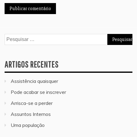
Pesquisar
por:
ARTIGOS RECENTES
Assistência quaisquer
Pode acabar se inscrever
Arrisca-se a perder
Assuntos Internos
Uma população