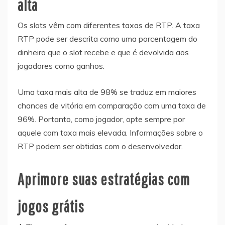
alta
Os slots vêm com diferentes taxas de RTP. A taxa
RTP pode ser descrita como uma porcentagem do
dinheiro que o slot recebe e que é devolvida aos
jogadores como ganhos.
Uma taxa mais alta de 98% se traduz em maiores
chances de vitória em comparação com uma taxa de
96%. Portanto, como jogador, opte sempre por
aquele com taxa mais elevada. Informações sobre o
RTP podem ser obtidas com o desenvolvedor.
Aprimore suas estratégias com
jogos grátis