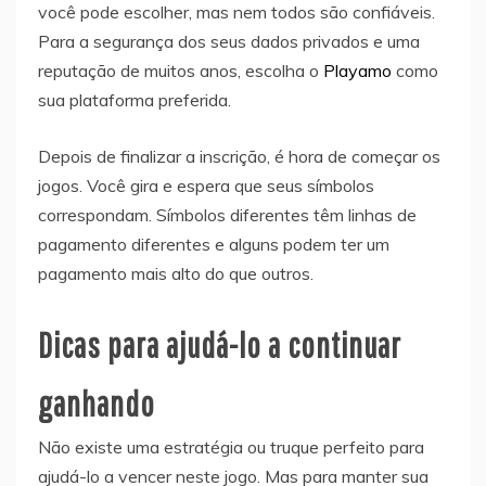
você pode escolher, mas nem todos são confiáveis.
Para a segurança dos seus dados privados e uma
reputação de muitos anos, escolha o
Playamo
como
sua plataforma preferida.
Depois de finalizar a inscrição, é hora de começar os
jogos. Você gira e espera que seus símbolos
correspondam. Símbolos diferentes têm linhas de
pagamento diferentes e alguns podem ter um
pagamento mais alto do que outros.
Dicas para ajudá-lo a continuar
ganhando
Não existe uma estratégia ou truque perfeito para
ajudá-lo a vencer neste jogo. Mas para manter sua