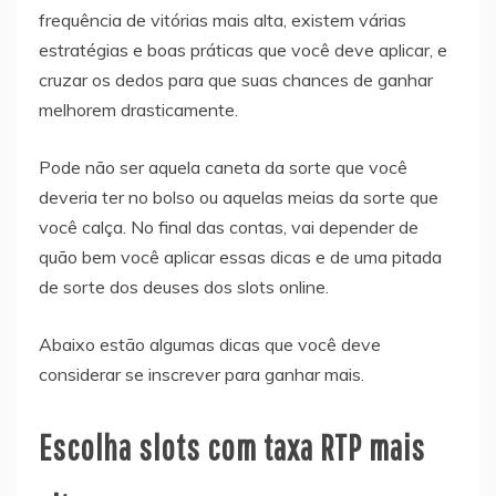
frequência de vitórias mais alta, existem várias
estratégias e boas práticas que você deve aplicar, e
cruzar os dedos para que suas chances de ganhar
melhorem drasticamente.
Pode não ser aquela caneta da sorte que você
deveria ter no bolso ou aquelas meias da sorte que
você calça. No final das contas, vai depender de
quão bem você aplicar essas dicas e de uma pitada
de sorte dos deuses dos slots online.
Abaixo estão algumas dicas que você deve
considerar se inscrever para ganhar mais.
Escolha slots com taxa RTP mais