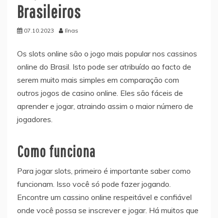
Brasileiros
07.10.2023
Ilnas
Os slots online são o jogo mais popular nos cassinos
online do Brasil. Isto pode ser atribuído ao facto de
serem muito mais simples em comparação com
outros jogos de casino online. Eles são fáceis de
aprender e jogar, atraindo assim o maior número de
jogadores.
Como funciona
Para jogar slots, primeiro é importante saber como
funcionam. Isso você só pode fazer jogando.
Encontre um cassino online respeitável e confiável
onde você possa se inscrever e jogar. Há muitos que