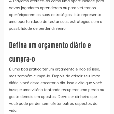
A Playamo oferece-os como uma oportunidade para
novos jogadores aprenderem ou para veteranos
aperfeiçoarem as suas estratégias. Isto representa
uma oportunidade de testar suas estratégias sem a
possibilidade de perder dinheiro.
Defina um orçamento diário e
cumpra-o
É uma boa prática ter um orçamento e não só isso,
mas também cumpri-lo. Depois de atingir seu limite
diário, você deve encerrar o dia. Isso evita que você
busque uma vitória tentando recuperar uma perda ou
gaste demais em apostas. Deve ser dinheiro que
você pode perder sem afetar outros aspectos da
vida.