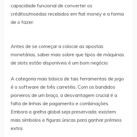
capacidade funcional de converter os
créditos/moedas recebidos em fiat money e a forma
de o fazer.
Antes de se começar a colocar as apostas
monetárias, saber mais sobre que tipos de máquinas
de slots estão disponíveis é um bom negócio:
A categoria mais básica de tais ferramentas de jogo
é o software de três carretéis. Com os bandidos
pioneiros de um braço, a desvantagem crucial é a
falta de linhas de pagamento e combinações.
Embora a grelha global seja preservada, existem
mais símbolos e figuras únicas para ganhar prémios
extra.