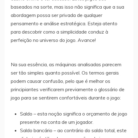
baseados na sorte, mas isso não significa que a sua
abordagem possa ser privada de qualquer
pensamento e análise estratégica. Esteja atento
para descobrir como a simplicidade conduz à
perfeição no universo do jogo. Avance!
Na sua essência, as máquinas analisadas parecem
ser tão simples quanto possível. Os termos gerais
podem causar confusão, pelo que é melhor os
principiantes verificarem previamente o glossário de
jogo para se sentirem confortáveis durante o jogo:
Saldo – esta noção significa o orçamento de jogo
presente na conta de um jogador.
Saldo bancário – ao contrário do saldo total, este