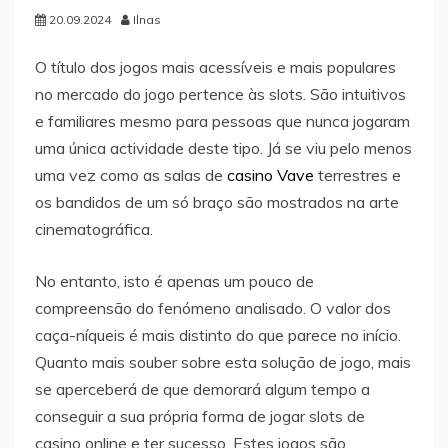
20.09.2024
Ilnas
O título dos jogos mais acessíveis e mais populares
no mercado do jogo pertence às slots. São intuitivos
e familiares mesmo para pessoas que nunca jogaram
uma única actividade deste tipo. Já se viu pelo menos
uma vez como as salas de
casino Vave
terrestres e
os bandidos de um só braço são mostrados na arte
cinematográfica.
No entanto, isto é apenas um pouco de
compreensão do fenómeno analisado. O valor dos
caça-níqueis é mais distinto do que parece no início.
Quanto mais souber sobre esta solução de jogo, mais
se aperceberá de que demorará algum tempo a
conseguir a sua própria forma de jogar slots de
casino online e ter sucesso. Estes jogos são