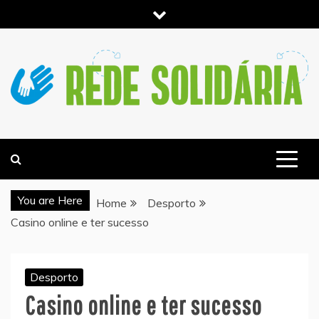
Skip
to
content
NOTICIAS E INFORMACIÓN DE ACTUALIDAD –
REDESOLIDARIA.PT
You are Here
Home
Desporto
Casino online e ter sucesso
Desporto
Casino online e ter sucesso