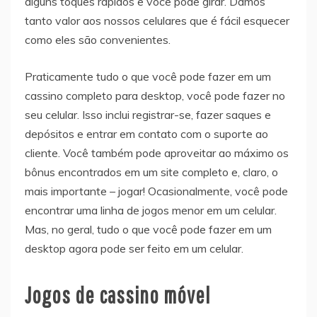
alguns toques rápidos e você pode girar. Damos
tanto valor aos nossos celulares que é fácil esquecer
como eles são convenientes.
Praticamente tudo o que você pode fazer em um
cassino completo para desktop, você pode fazer no
seu celular. Isso inclui registrar-se, fazer saques e
depósitos e entrar em contato com o suporte ao
cliente. Você também pode aproveitar ao máximo os
bônus encontrados em um site completo e, claro, o
mais importante – jogar! Ocasionalmente, você pode
encontrar uma linha de jogos menor em um celular.
Mas, no geral, tudo o que você pode fazer em um
desktop agora pode ser feito em um celular.
Jogos de cassino móvel