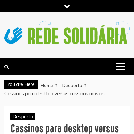
Skip
to
content
NOTICIAS E INFORMACIÓN DE ACTUALIDAD –
REDESOLIDARIA.PT
You are Here
Home
Desporto
Cassinos para desktop versus cassinos móveis
Desporto
Cassinos para desktop versus