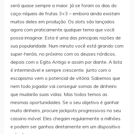
será quase sempre a maior. Já se foram os dias do
caça-níqueis de frutas 3×3 – embora ainda existam
muitos deles em produção. Os slots são lançados
agora com praticamente qualquer tema que você
possa imaginar. Esta é uma das principais razões de
sua popularidade. Num minuto você está girando com
super-heróis, no próximo com os deuses nórdicos,
depois com o Egito Antigo e assim por diante. A lista
é interminável e sempre crescente. Junto com o
escapismo vem o potencial de vitória. Sabemos que
nem todo jogador vai conseguir somas de dinheiro
que mudarão suas vidas. Mas todos temos as
mesmas oportunidades. Se o seu objetivo é ganhar
muito dinheiro, procure jackpots progressivos no seu
cassino móvel. Eles chegam regularmente a milhões
e podem ser ganhos diretamente em um dispositivo