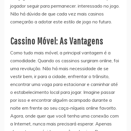
jogador seguir para permanecer. interessado no jogo.
Não há dúvida de que cada vez mais casinos
começarão a adotar este estilo de jogo no futuro.
Cassino Móvel: As Vantagens
Como tudo mais móvel, a principal vantagem é a
comodidade. Quando os cassinos surgiram online, foi
uma revolução. Não há mais necessidade de se
vestir bem, ir para a cidade, enfrentar o trânsito,
encontrar uma vaga para estacionar e caminhar até
o estabelecimento local para jogar. Imagine passar
por isso e encontrar alguém acampado durante a
noite em frente ao seu caça-níqueis online favorito.
Agora, onde quer que você tenha uma conexão com
a Internet, nunca mais precisará esperar. Apenas