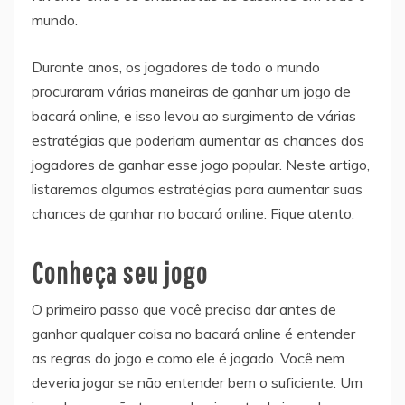
mundo.
Durante anos, os jogadores de todo o mundo
procuraram várias maneiras de ganhar um jogo de
bacará online, e isso levou ao surgimento de várias
estratégias que poderiam aumentar as chances dos
jogadores de ganhar esse jogo popular. Neste artigo,
listaremos algumas estratégias para aumentar suas
chances de ganhar no bacará online. Fique atento.
Conheça seu jogo
O primeiro passo que você precisa dar antes de
ganhar qualquer coisa no bacará online é entender
as regras do jogo e como ele é jogado. Você nem
deveria jogar se não entender bem o suficiente. Um