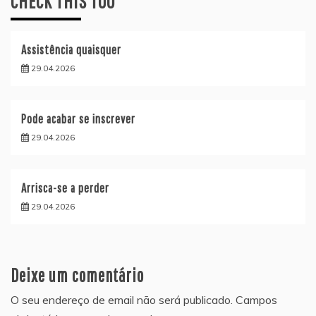
CHECK THIS TOO
Assistência quaisquer
29.04.2026
Pode acabar se inscrever
29.04.2026
Arrisca-se a perder
29.04.2026
Deixe um comentário
O seu endereço de email não será publicado.
Campos