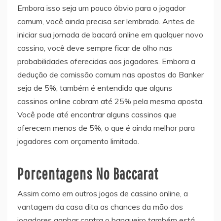
Embora isso seja um pouco óbvio para o jogador
comum, você ainda precisa ser lembrado. Antes de
iniciar sua jornada de bacará online em qualquer novo
cassino, você deve sempre ficar de olho nas
probabilidades oferecidas aos jogadores. Embora a
dedução de comissão comum nas apostas do Banker
seja de 5%, também é entendido que alguns
cassinos online cobram até 25% pela mesma aposta.
Você pode até encontrar alguns cassinos que
oferecem menos de 5%, o que é ainda melhor para
jogadores com orçamento limitado.
Porcentagens No Baccarat
Assim como em outros jogos de cassino online, a
vantagem da casa dita as chances da mão dos
jogadores ganhar contra o banqueiro também está