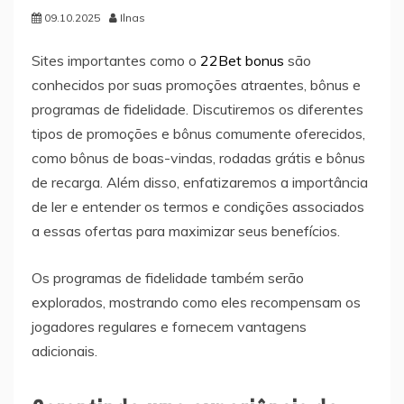
09.10.2025
Ilnas
Sites importantes como o
22Bet bonus
são
conhecidos por suas promoções atraentes, bônus e
programas de fidelidade. Discutiremos os diferentes
tipos de promoções e bônus comumente oferecidos,
como bônus de boas-vindas, rodadas grátis e bônus
de recarga. Além disso, enfatizaremos a importância
de ler e entender os termos e condições associados
a essas ofertas para maximizar seus benefícios.
Os programas de fidelidade também serão
explorados, mostrando como eles recompensam os
jogadores regulares e fornecem vantagens
adicionais.