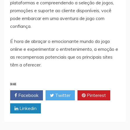
plataformas e compreendendo a seleção de jogos,
promoções e suporte ao cliente disponíveis, você
pode embarcar em uma aventura de jogo com
confiança.
É hora de abraçar o emocionante mundo do jogo
online e experimentar o entretenimento, a emoção e
as recompensas potenciais que os principais sites
têm a oferecer.
SHARE
Facebook
Twitter
Pinterest
Linkedin