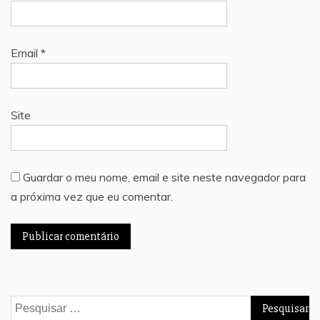
Email
*
Site
Guardar o meu nome, email e site neste navegador para
a próxima vez que eu comentar.
Pesquisar