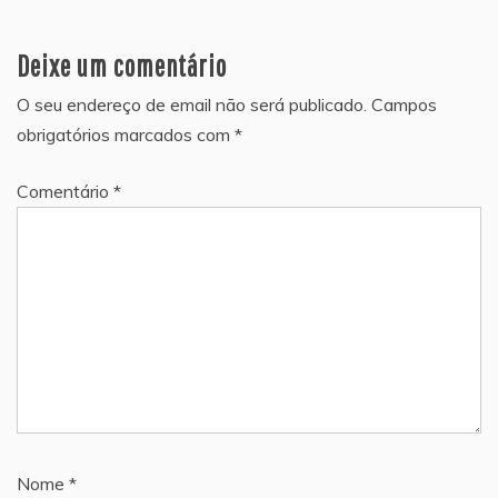
Deixe um comentário
O seu endereço de email não será publicado.
Campos
obrigatórios marcados com
*
Comentário
*
Nome
*