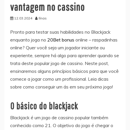
vantagem no cassino
12.03.2024
Ilnas
Pronto para testar suas habilidades no Blackjack
enquanto joga no
20Bet bonus
online – raspadinhas
online? Quer você seja um jogador iniciante ou
experiente, sempre há algo para aprender quando se
trata deste popular jogo de cassino. Neste post,
ensinaremos alguns princípios básicos para que você
comece a jogar como um profissional. Leia dicas
sobre como conseguir um ás em seu próximo jogo!
O básico do blackjack
Blackjack é um jogo de cassino popular também
conhecido como 21. O objetivo do jogo é chegar o