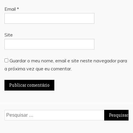
Email
*
Site
Guardar o meu nome, email e site neste navegador para
a próxima vez que eu comentar.
Pesquisar
por: