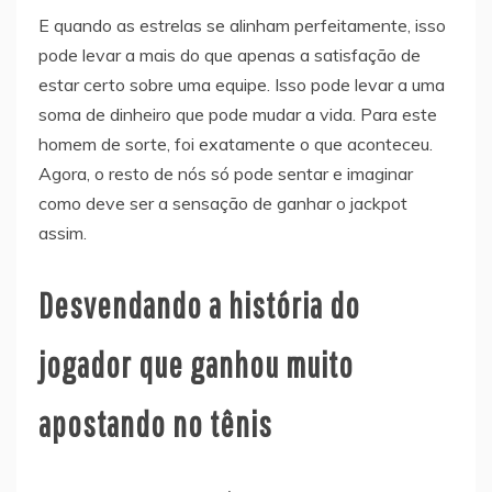
E quando as estrelas se alinham perfeitamente, isso
pode levar a mais do que apenas a satisfação de
estar certo sobre uma equipe. Isso pode levar a uma
soma de dinheiro que pode mudar a vida. Para este
homem de sorte, foi exatamente o que aconteceu.
Agora, o resto de nós só pode sentar e imaginar
como deve ser a sensação de ganhar o jackpot
assim.
Desvendando a história do
jogador que ganhou muito
apostando no tênis