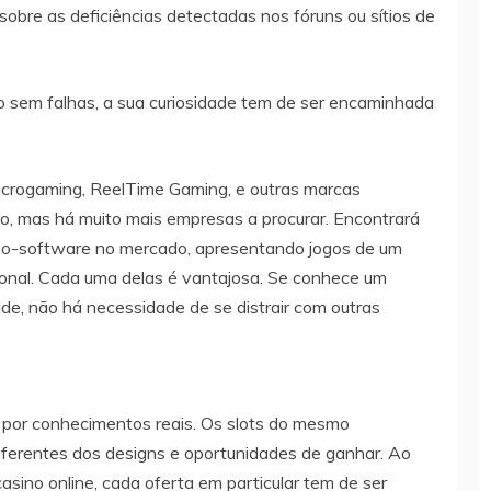
 sobre as deficiências detectadas nos fóruns ou sítios de
do sem falhas, a sua curiosidade tem de ser encaminhada
Microgaming, ReelTime Gaming, e outras marcas
, mas há muito mais empresas a procurar. Encontrará
no-software no mercado, apresentando jogos de um
cional. Cada uma delas é vantajosa. Se conhece um
ade, não há necessidade de se distrair com outras
 por conhecimentos reais. Os slots do mesmo
iferentes dos designs e oportunidades de ganhar. Ao
asino online, cada oferta em particular tem de ser