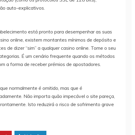
rão auto-explicativos.
belecimento está pronto para desempenhar as suas
asino online, existem montantes mínimos de depósito e
s de dizer “sim” a qualquer casino online. Tome o seu
categorias. É um cenário frequente quando os métodos
m a forma de receber prémios de apostadores.
 que normalmente é omitido, mas que é
ipadamente. Não importa quão impecável o site pareça,
ontamente. Isto reduzirá o risco de sofrimento grave