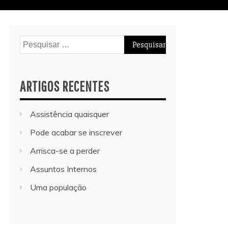
Pesquisar
por:
ARTIGOS RECENTES
Assistência quaisquer
Pode acabar se inscrever
Arrisca-se a perder
Assuntos Internos
Uma população