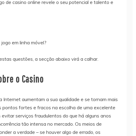
go de casino online revele o seu potencial e talento e
o jogo em linha móvel?
stas questões, a secção abaixo virá a calhar.
obre o Casino
 Internet aumentam a sua qualidade e se tornam mais
us pontos fortes e fracos na escolha de uma excelente
 evitar serviços fraudulentos do que há alguns anos
corrência tão intensa no mercado. Os meios de
onder a verdade – se houver algo de errado, os