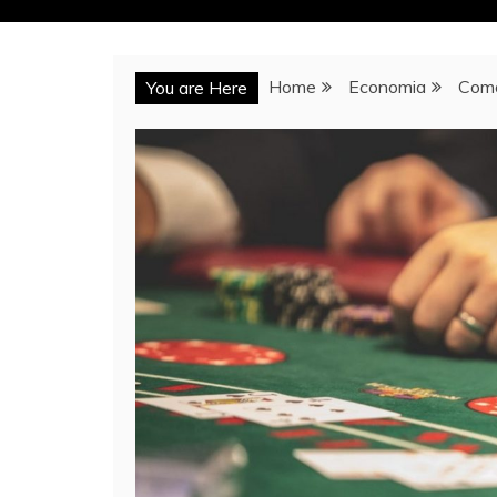
Home
Economia
Como
You are Here