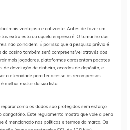
bal mais vantajoso e cativante. Antes de fazer um
ertas extra esta ou aquela empresa é. O tamanho das
is não coincidem. É por isso que a pesquisa prévia é
s do casino também será compreensível através dos
atrair mais jogadores, plataformas apresentam pacotes
s de devolução de dinheiro, acordos de depósito, e
ssar a eternidade para ter acesso às recompensas
 melhor excluir da sua lista.
o, reparar como os dados são protegidos sem esforço
o obrigatório. Este regulamento mostra que vale a pena
o que é mencionado nas políticas e termos da marca. Os
iptação (como os protocolos SSL de 128 bits),