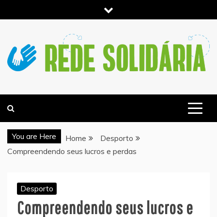
Skip
to
content
NOTICIAS E INFORMACIÓN DE ACTUALIDAD –
REDESOLIDARIA.PT
You are Here
Home
Desporto
Compreendendo seus lucros e perdas
Desporto
Compreendendo seus lucros e