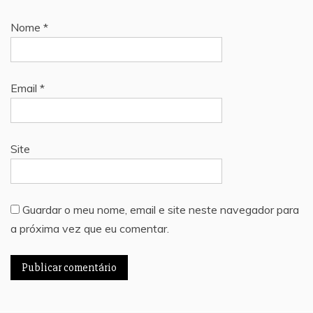
Nome
*
Email
*
Site
Guardar o meu nome, email e site neste navegador para
a próxima vez que eu comentar.