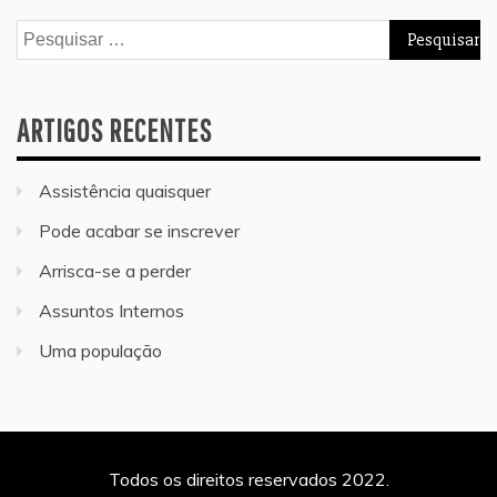
Pesquisar
por:
ARTIGOS RECENTES
Assistência quaisquer
Pode acabar se inscrever
Arrisca-se a perder
Assuntos Internos
Uma população
Todos os direitos reservados 2022.