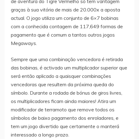
de aventura do Tigre Vermelho só tem vantagem
graças à sua vitória de mais de 20.000x a aposta
actual. O jogo utiliza um conjunto de 6×7 bobinas
com a conhecida contagem de 117,649 formas de
pagamento que é comum a tantos outros jogos
Megaways.
Sempre que uma combinação vencedora é retirada
das bobinas, é activado um multiplicador superior que
será então aplicado a quaisquer combinações
vencedoras que resultem da próxima queda do
símbolo. Durante a rodada de bónus de giros livres,
os multiplicadores ficam ainda maiores! Atira um
modificador de terramoto que remove todos os
símbolos de baixo pagamento dos enroladores, e
tem um jogo divertido que certamente o manterá
interessado a longo prazo.