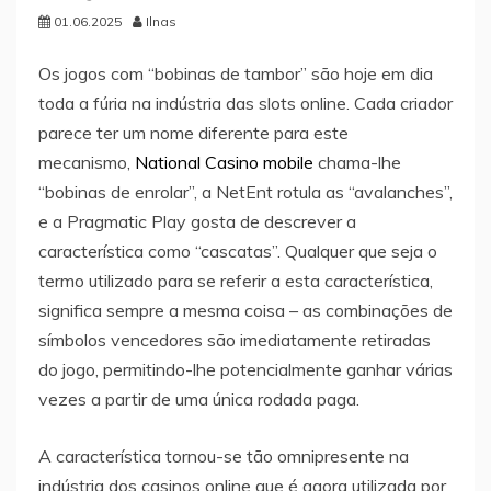
01.06.2025
Ilnas
Os jogos com “bobinas de tambor” são hoje em dia
toda a fúria na indústria das slots online. Cada criador
parece ter um nome diferente para este
mecanismo,
National Casino mobile
chama-lhe
“bobinas de enrolar”, a NetEnt rotula as “avalanches”,
e a Pragmatic Play gosta de descrever a
característica como “cascatas”. Qualquer que seja o
termo utilizado para se referir a esta característica,
significa sempre a mesma coisa – as combinações de
símbolos vencedores são imediatamente retiradas
do jogo, permitindo-lhe potencialmente ganhar várias
vezes a partir de uma única rodada paga.
A característica tornou-se tão omnipresente na
indústria dos casinos online que é agora utilizada por