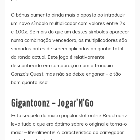
O bónus aumenta ainda mais a aposta ao introduzir
um novo símbolo multiplicador com valores entre 2x
e 100x. Se mais do que um destes símbolos aparecer
numa combinação vencedora, os multiplicadores são
somados antes de serem aplicados ao ganho total
da ronda actual. Este jogo é relativamente
desconhecido em comparação com a franquia
Gonzo’s Quest, mas não se deixe enganar – é tão
bom quanto isso!
Gigantoonz – Jogar’N’Go
Esta sequela do muito popular slot online Reactoonz
leva tudo o que era óptimo sobre o original e torna-o
maior – literalmente! A característica do carregador