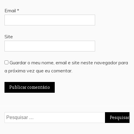
Email
*
Site
Guardar o meu nome, email e site neste navegador para
a próxima vez que eu comentar.
Pesquisar
por: