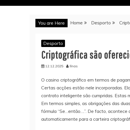
Home
Desporto
Cript
You are Here
Desporto
Criptográfica são oferec
12.12.2025
Ilnas
O casino criptográfico em termos de pagam
Certas acções estão nele incorporadas. El
contrato inteligente são cumpridas. Esta
Em termos simples, as obrigações das dua
fórmula “Se…então….”. De facto, acontece 
automaticamente para a carteira criptográf