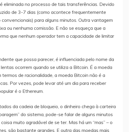
 é eliminada no processo de tais transferências. Devido
eduzido de 3-7 dias (como acontece frequentemente
 convencionais) para alguns minutos. Outra vantagem
baixa ou nenhuma comissão. E não se esqueça que a
forma que nenhum operador tem a capacidade de limitar
ndente que possa parecer, é influenciada pelo nome da
s lentas ocorrem quando se utiliza a Bitcoin. É a moeda
Em termos de racionalidade, a moeda Bitcoin não é a
cas. Por vezes, pode levar até um dia para receber
opular é o Ethereum.
os da cadeia de bloqueio, o dinheiro chega à carteira
paragem” do sistema, pode-se falar de alguns minutos
 coisa muito agradável de se ter. Mas há um “mas” – o
zes, são bastante grandes. E outra das moedas mais