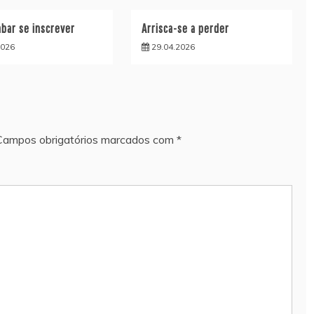
bar se inscrever
Arrisca-se a perder
2026
29.04.2026
Campos obrigatórios marcados com
*