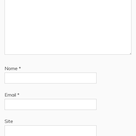
Nome
*
Email
*
Site