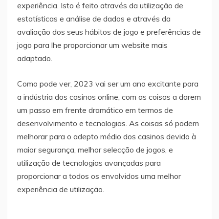
experiência. Isto é feito através da utilização de
estatísticas e análise de dados e através da
avaliação dos seus hábitos de jogo e preferências de
jogo para lhe proporcionar um website mais
adaptado.
Como pode ver, 2023 vai ser um ano excitante para
a indústria dos casinos online, com as coisas a darem
um passo em frente dramático em termos de
desenvolvimento e tecnologias. As coisas só podem
melhorar para o adepto médio dos casinos devido à
maior segurança, melhor selecção de jogos, e
utilização de tecnologias avançadas para
proporcionar a todos os envolvidos uma melhor
experiência de utilização.