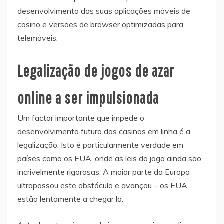
desenvolvimento das suas aplicações móveis de
casino e versões de browser optimizadas para
telemóveis.
Legalização de jogos de azar
online a ser impulsionada
Um factor importante que impede o
desenvolvimento futuro dos casinos em linha é a
legalização. Isto é particularmente verdade em
países como os EUA, onde as leis do jogo ainda são
incrivelmente rigorosas. A maior parte da Europa
ultrapassou este obstáculo e avançou – os EUA
estão lentamente a chegar lá.