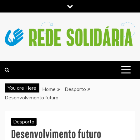
Skip
to
content
NOTICIAS E INFORMACIÓN DE ACTUALIDAD –
REDESOLIDARIA.PT
You are Here
Home
Desporto
Desenvolvimento futuro
Desporto
Desenvolvimento futuro