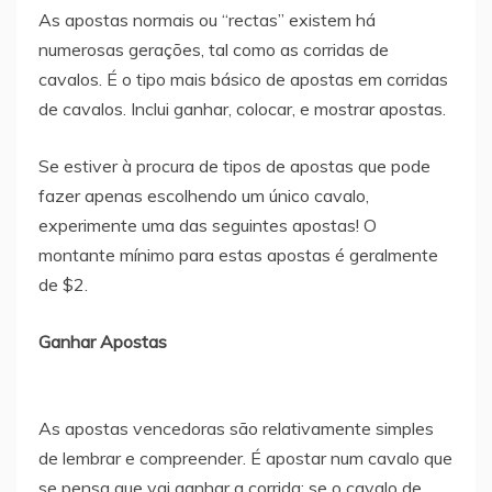
As apostas normais ou “rectas” existem há
numerosas gerações, tal como as corridas de
cavalos. É o tipo mais básico de apostas em corridas
de cavalos. Inclui ganhar, colocar, e mostrar apostas.
Se estiver à procura de tipos de apostas que pode
fazer apenas escolhendo um único cavalo,
experimente uma das seguintes apostas! O
montante mínimo para estas apostas é geralmente
de $2.
Ganhar Apostas
As apostas vencedoras são relativamente simples
de lembrar e compreender. É apostar num cavalo que
se pensa que vai ganhar a corrida; se o cavalo de