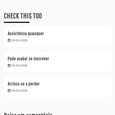
artigos
CHECK THIS TOO
Assistência quaisquer
29.04.2026
Pode acabar se inscrever
29.04.2026
Arrisca-se a perder
29.04.2026