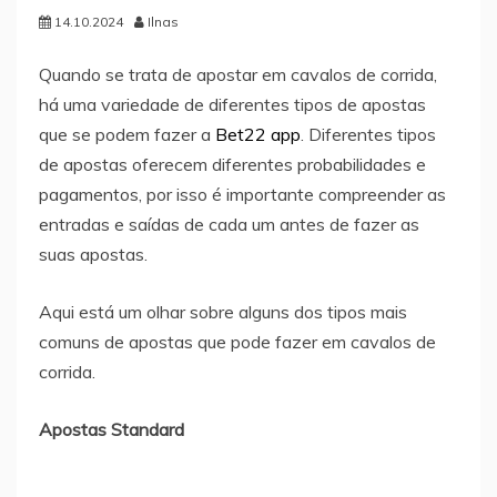
14.10.2024
Ilnas
Quando se trata de apostar em cavalos de corrida,
há uma variedade de diferentes tipos de apostas
que se podem fazer a
Bet22 app
. Diferentes tipos
de apostas oferecem diferentes probabilidades e
pagamentos, por isso é importante compreender as
entradas e saídas de cada um antes de fazer as
suas apostas.
Aqui está um olhar sobre alguns dos tipos mais
comuns de apostas que pode fazer em cavalos de
corrida.
Apostas Standard