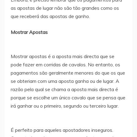
as apostas de lugar não são tão grandes como os
que receberá das apostas de ganho.
Mostrar Apostas
Mostrar apostas é a aposta mais directa que se
pode fazer em corridas de cavalos. No entanto, os
pagamentos são geralmente menores do que os que
se obteriam com uma aposta ganha ou de lugar. A
razão pela qual se chama a aposta mais directa é
porque se escolhe um único cavalo que se pensa que
irá ganhar ou o primeiro, segundo ou terceiro lugar.
É perfeito para aqueles apostadores inseguros.