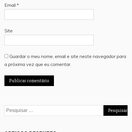
Email
*
Site
Guardar o meu nome, email e site neste navegador para
a próxima vez que eu comentar.
Pesquisar
por: