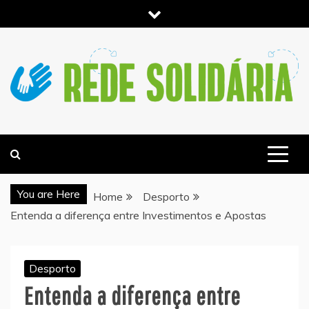
Skip
to
content
NOTICIAS E INFORMACIÓN DE ACTUALIDAD –
REDESOLIDARIA.PT
You are Here
Home
Desporto
Entenda a diferença entre Investimentos e Apostas
Desporto
Entenda a diferença entre