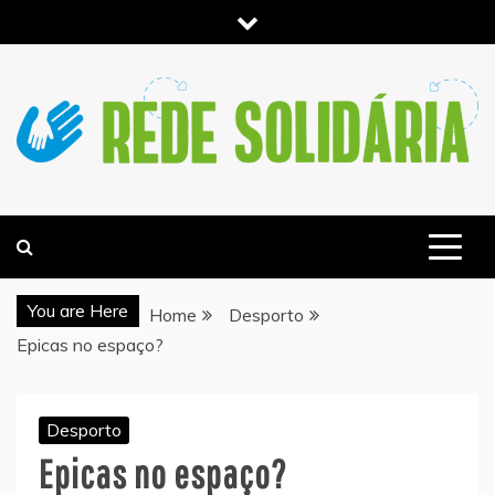
Skip
to
content
NOTICIAS E INFORMACIÓN DE ACTUALIDAD –
REDESOLIDARIA.PT
You are Here
Home
Desporto
Epicas no espaço?
Desporto
Epicas no espaço?