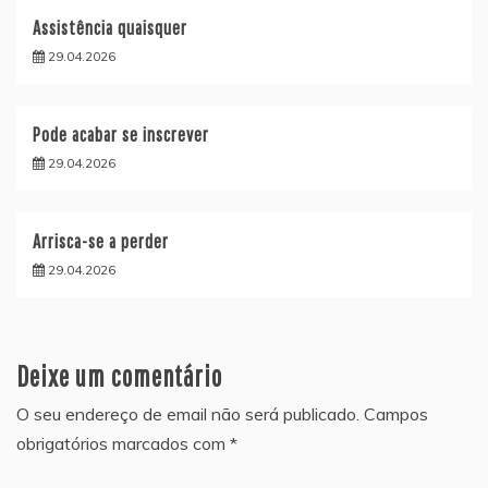
Assistência quaisquer
29.04.2026
Pode acabar se inscrever
29.04.2026
Arrisca-se a perder
29.04.2026
Deixe um comentário
O seu endereço de email não será publicado.
Campos
obrigatórios marcados com
*