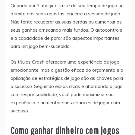
Quando você atingir o limite do seu tempo de jogo ou
o limite das suas apostas, encerre a sessão de jogo.
Não tente recuperar as suas perdas ou aumentar os
seus ganhos arriscando mais fundos. O autocontrole
e a capacidade de parar são aspectos importantes
para um jogo bem-sucedido.
Os títulos Crash oferecem uma experiência de jogo
emocionante, mas a gestão eficaz do orçamento e a
aplicação de estratégias de jogo são as chaves para
o sucesso. Seguindo essas dicas e abordando o jogo
com responsabilidade, você pode maximizar sua
experiência e aumentar suas chances de jogar com
sucesso.
Como ganhar dinheiro com jogos