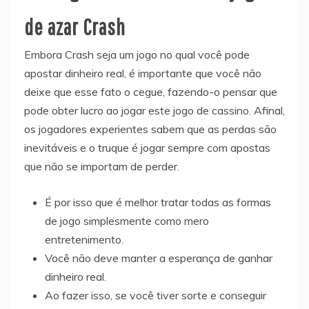
de azar Crash
Embora Crash seja um jogo no qual você pode
apostar dinheiro real, é importante que você não
deixe que esse fato o cegue, fazendo-o pensar que
pode obter lucro ao jogar este jogo de cassino. Afinal,
os jogadores experientes sabem que as perdas são
inevitáveis e o truque é jogar sempre com apostas
que não se importam de perder.
É por isso que é melhor tratar todas as formas
de jogo simplesmente como mero
entretenimento.
Você não deve manter a esperança de ganhar
dinheiro real.
Ao fazer isso, se você tiver sorte e conseguir