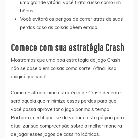
uma grande vitória, você tratará isso como um
bônus.
Você evitará os perigos de correr atrás de suas
perdas caso as coisas dêem errado.
Comece com sua estratégia Crash
Mostramos que uma boa estratégia de jogo Crash
não se baseia em coisas como sorte. Afinal, isso
exigirá que você:
Como resultado, uma estratégia de Crash decente
será aquela que minimize essas perdas para que
você possa aproveitar o jogo por mais tempo.
Portanto, certifique-se de voltar a esta página para
atualizar sua compreensão sobre a melhor maneira
de jogar esses jogos de cassino icônicos.