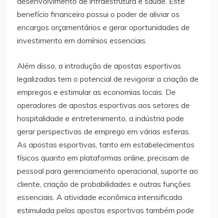
desenvolvimento de infraestrutura e saúde. Este
benefício financeiro possui o poder de aliviar os
encargos orçamentários e gerar oportunidades de
investimento em domínios essenciais.
Além disso, a introdução de apostas esportivas
legalizadas tem o potencial de revigorar a criação de
empregos e estimular as economias locais. De
operadores de apostas esportivas aos setores de
hospitalidade e entretenimento, a indústria pode
gerar perspectivas de emprego em várias esferas.
As apostas esportivas, tanto em estabelecimentos
físicos quanto em plataformas online, precisam de
pessoal para gerenciamento operacional, suporte ao
cliente, criação de probabilidades e outras funções
essenciais. A atividade econômica intensificada
estimulada pelas apostas esportivas também pode