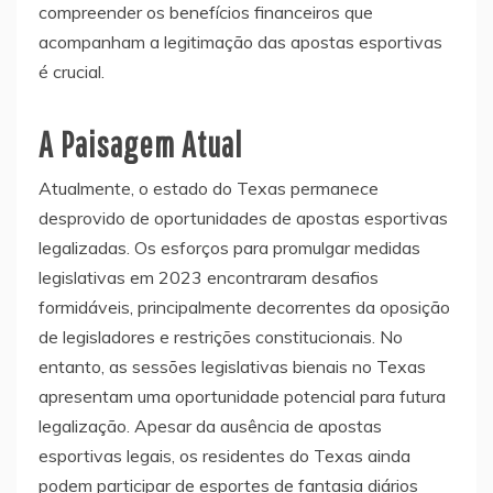
compreender os benefícios financeiros que
acompanham a legitimação das apostas esportivas
é crucial.
A Paisagem Atual
Atualmente, o estado do Texas permanece
desprovido de oportunidades de apostas esportivas
legalizadas. Os esforços para promulgar medidas
legislativas em 2023 encontraram desafios
formidáveis, principalmente decorrentes da oposição
de legisladores e restrições constitucionais. No
entanto, as sessões legislativas bienais no Texas
apresentam uma oportunidade potencial para futura
legalização. Apesar da ausência de apostas
esportivas legais, os residentes do Texas ainda
podem participar de esportes de fantasia diários