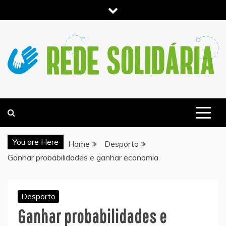
Skip
to
content
NOTICIAS E INFORMACIÓN DE ACTUALIDAD –
REDESOLIDARIA.PT
You are Here
Home
Desporto
Ganhar probabilidades e ganhar economia
Desporto
Ganhar probabilidades e