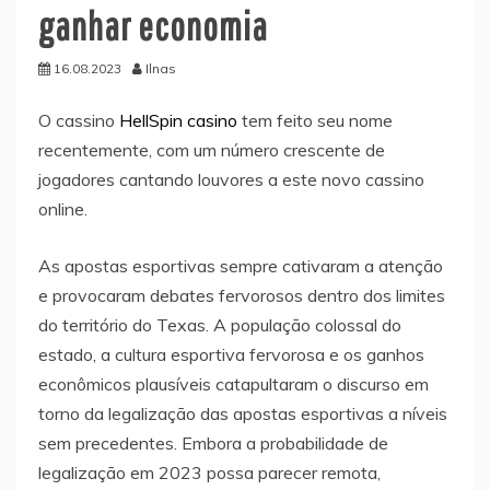
ganhar economia
16.08.2023
Ilnas
O cassino
HellSpin casino
tem feito seu nome
recentemente, com um número crescente de
jogadores cantando louvores a este novo cassino
online.
As apostas esportivas sempre cativaram a atenção
e provocaram debates fervorosos dentro dos limites
do território do Texas. A população colossal do
estado, a cultura esportiva fervorosa e os ganhos
econômicos plausíveis catapultaram o discurso em
torno da legalização das apostas esportivas a níveis
sem precedentes. Embora a probabilidade de
legalização em 2023 possa parecer remota,