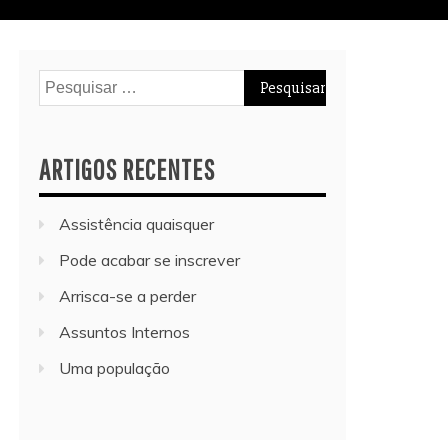
Pesquisar
por:
ARTIGOS RECENTES
Assistência quaisquer
Pode acabar se inscrever
Arrisca-se a perder
Assuntos Internos
Uma população