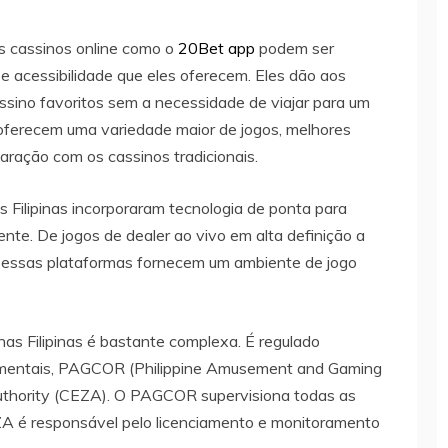
is cassinos online como o
20Bet app
podem ser
e acessibilidade que eles oferecem. Eles dão aos
assino favoritos sem a necessidade de viajar para um
s oferecem uma variedade maior de jogos, melhores
ração com os cassinos tradicionais.
as Filipinas incorporaram tecnologia de ponta para
ente. De jogos de dealer ao vivo em alta definição a
 essas plataformas fornecem um ambiente de jogo
 nas Filipinas é bastante complexa. É regulado
amentais, PAGCOR (Philippine Amusement and Gaming
thority (CEZA). O PAGCOR supervisiona todas as
ZA é responsável pelo licenciamento e monitoramento