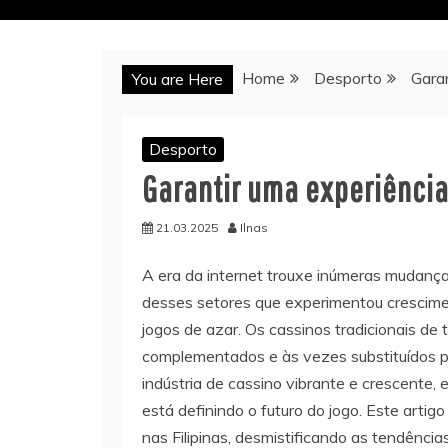
Home
Desporto
Garan
You are Here
Desporto
Garantir uma experiênci
21.03.2025
Ilnas
A era da internet trouxe inúmeras mudança
desses setores que experimentou cresciment
jogos de azar. Os cassinos tradicionais d
complementados e às vezes substituídos po
indústria de cassino vibrante e crescente
está definindo o futuro do jogo. Este artig
nas Filipinas, desmistificando as tendências