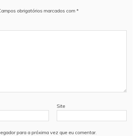
Campos obrigatórios marcados com
*
Site
vegador para a próxima vez que eu comentar.