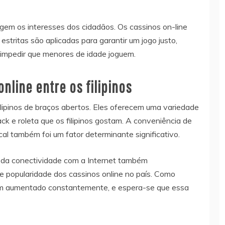
tegem os interesses dos cidadãos. Os cassinos on-line
estritas são aplicadas para garantir um jogo justo,
 impedir que menores de idade joguem.
nline entre os filipinos
ilipinos de braços abertos. Eles oferecem uma variedade
ck e roleta que os filipinos gostam. A conveniência de
al também foi um fator determinante significativo.
e da conectividade com a Internet também
 popularidade dos cassinos online no país. Como
tem aumentado constantemente, e espera-se que essa