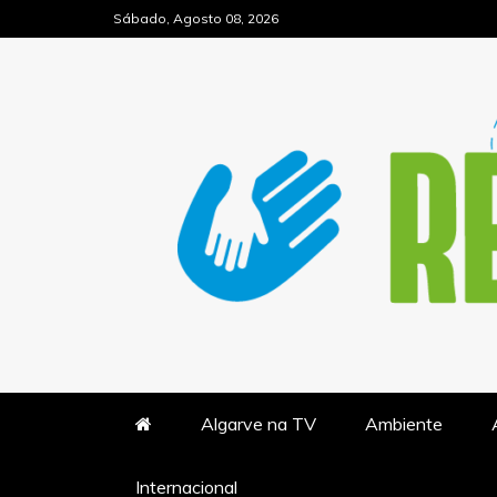
Skip
Sábado, Agosto 08, 2026
to
content
NOTICIAS E INFORMAC
Algarve na TV
Ambiente
Internacional