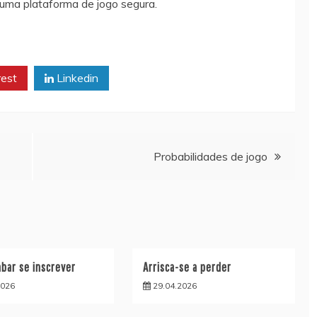
uma plataforma de jogo segura.
rest
Linkedin
Probabilidades de jogo
bar se inscrever
Arrisca-se a perder
2026
29.04.2026