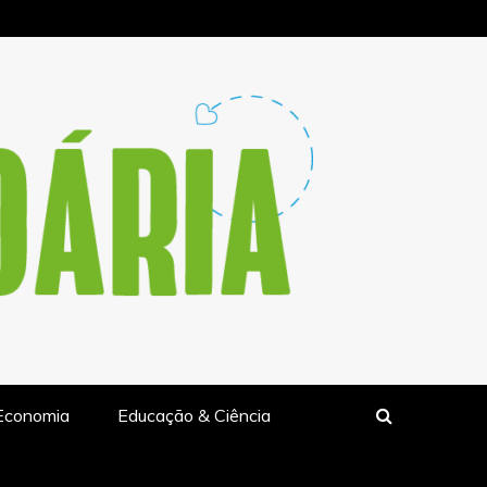
LIDARIA.PT
Economia
Educação & Ciência