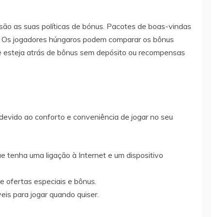
são as suas políticas de bónus. Pacotes de boas-vindas
s. Os jogadores húngaros podem comparar os bônus
cê esteja atrás de bônus sem depósito ou recompensas
devido ao conforto e conveniência de jogar no seu
ue tenha uma ligação à Internet e um dispositivo
e ofertas especiais e bônus.
is para jogar quando quiser.