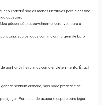
quer ou bacará são os menos lucrativos para o cassino –
ando apostam.
ídeo pôquer são razoavelmente lucrativos para o
ipo lotaria, são os jogos com maior margem de lucro
de ganhar dinheiro, mas como entretenimento. É fácil
de ganhar nenhum dinheiro, mas pode praticar e se
ara jogar. Pare quando acabar e espere para jogar