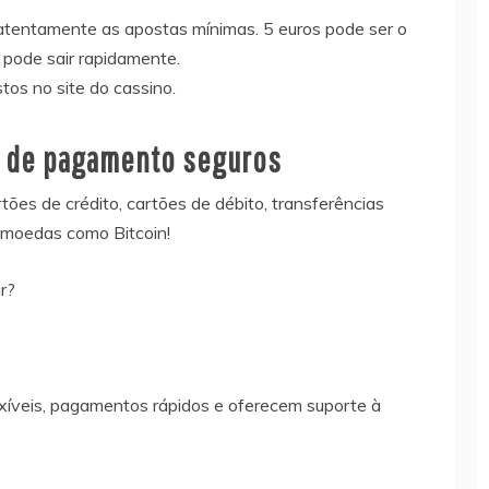
e atentamente as apostas mínimas. 5 euros pode ser o
o pode sair rapidamente.
tos no site do cassino.
s de pagamento seguros
ões de crédito, cartões de débito, transferências
tomoedas como Bitcoin!
r?
exíveis, pagamentos rápidos e oferecem suporte à