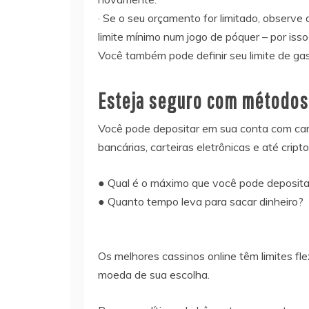
· Se o seu orçamento for limitado, observ
limite mínimo num jogo de póquer – por iss
Você também pode definir seu limite de gas
Esteja seguro com método
Você pode depositar em sua conta com cart
bancárias, carteiras eletrônicas e até crip
● Qual é o máximo que você pode deposita
● Quanto tempo leva para sacar dinheiro?
Os melhores cassinos online têm limites fl
moeda de sua escolha.