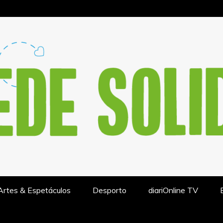
IÓN DE ACTUALIDAD – REDESO
Artes & Espetáculos
Desporto
diariOnline TV