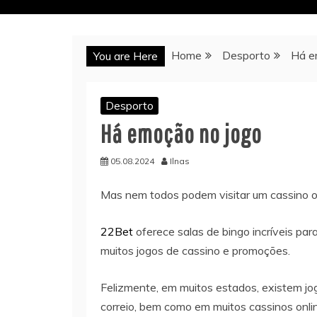
Home
Desporto
Há e
You are Here
Desporto
Há emoção no jogo
05.08.2024
Ilnas
Mas nem todos podem visitar um cassino ou
22Bet
oferece salas de bingo incríveis par
muitos jogos de cassino e promoções.
Felizmente, em muitos estados, existem jo
correio, bem como em muitos cassinos onli