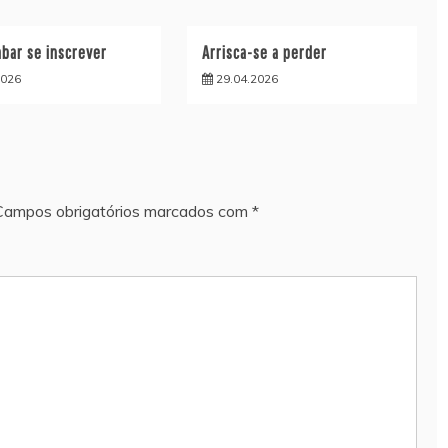
bar se inscrever
Arrisca-se a perder
2026
29.04.2026
Campos obrigatórios marcados com
*