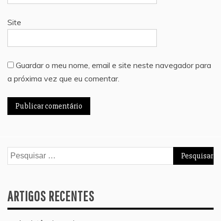
Site
Guardar o meu nome, email e site neste navegador para
a próxima vez que eu comentar.
Pesquisar
por:
ARTIGOS RECENTES