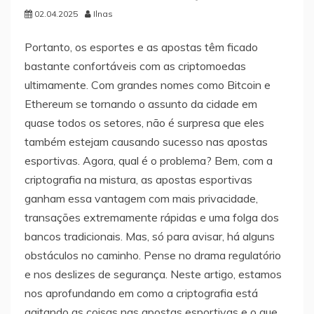
02.04.2025
Ilnas
Portanto, os esportes e as apostas têm ficado
bastante confortáveis com as criptomoedas
ultimamente. Com grandes nomes como Bitcoin e
Ethereum se tornando o assunto da cidade em
quase todos os setores, não é surpresa que eles
também estejam causando sucesso nas apostas
esportivas. Agora, qual é o problema? Bem, com a
criptografia na mistura, as apostas esportivas
ganham essa vantagem com mais privacidade,
transações extremamente rápidas e uma folga dos
bancos tradicionais. Mas, só para avisar, há alguns
obstáculos no caminho. Pense no drama regulatório
e nos deslizes de segurança. Neste artigo, estamos
nos aprofundando em como a criptografia está
agitando as coisas nas apostas esportivas e o que