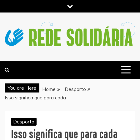
Skip
to
content
NOTICIAS E INFORMACIÓN DE ACTUALIDAD –
REDESOLIDARIA.PT
You are Here
Home
Desporto
Isso significa que para cada
Desporto
Isso significa que para cada