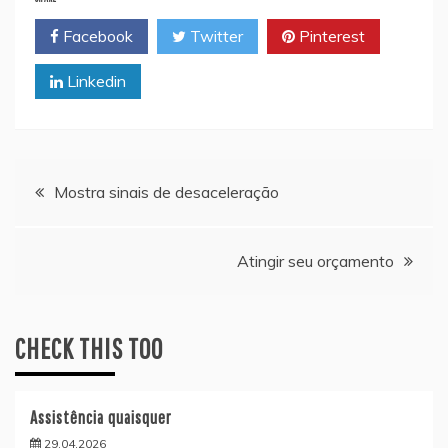
Facebook
Twitter
Pinterest
Linkedin
Navegação
Mostra sinais de desaceleração
de
Atingir seu orçamento
artigos
CHECK THIS TOO
Assistência quaisquer
29.04.2026