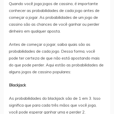
Quando você joga jogos de cassino, é importante
conhecer as probabilidades de cada jogo antes de
começar a jogar. As probabilidades de um jogo de
cassino são as chances de você ganhar ou perder
dinheiro em qualquer aposta.
Antes de começar a jogar, saiba quais são as
probabilidades de cada jogo. Dessa forma, você
pode ter certeza de que não está apostando mais
do que pode perder. Aqui estão as probabilidades de
alguns jogos de cassino populares:
Blackjack
As probabilidades do blackjack são de 1 em 3. Isso
significa que para cada três mãos que você joga,
você pode esperar ganhar uma e perder 2.