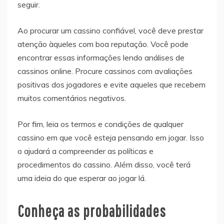
seguir.
Ao procurar um cassino confiável, você deve prestar
atenção àqueles com boa reputação. Você pode
encontrar essas informações lendo análises de
cassinos online. Procure cassinos com avaliações
positivas dos jogadores e evite aqueles que recebem
muitos comentários negativos.
Por fim, leia os termos e condições de qualquer
cassino em que você esteja pensando em jogar. Isso
o ajudará a compreender as políticas e
procedimentos do cassino. Além disso, você terá
uma ideia do que esperar ao jogar lá.
Conheça as probabilidades