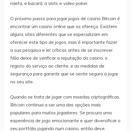
roleta, e bacará, a slots e video poker.
O próximo passo para jogar jogos de casino Bitcoin é
encontrar um casino online que os ofereça. Existem
alguns sites diferentes que se especializam em
oferecer este tipo de jogos, mas é importante fazer
a sua pesquisa e ler críticas antes de se inscrever.
Não deixe de verificar a reputação do casino, o
registo do serviço ao cliente, e as medidas de
segurança para garantir que se sente seguro a jogar
no seu site.
Quando se trata de jogar com moedas criptográficas,
Bitcoin continua a ser uma das opções mais
populares para muitos jogadores. Se procura uma
experiência de jogo emocionante e quer diversificar o
seu portfólio jogando num casino, então deve