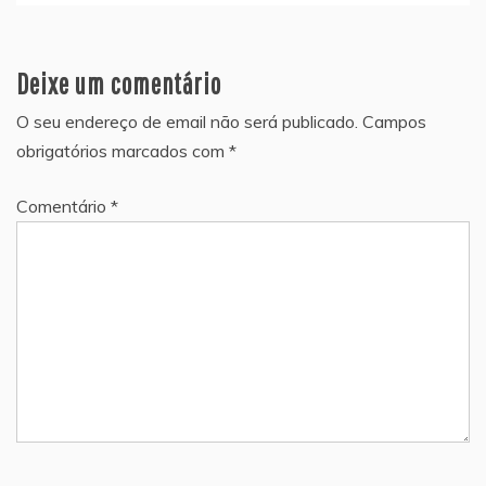
Deixe um comentário
O seu endereço de email não será publicado.
Campos
obrigatórios marcados com
*
Comentário
*