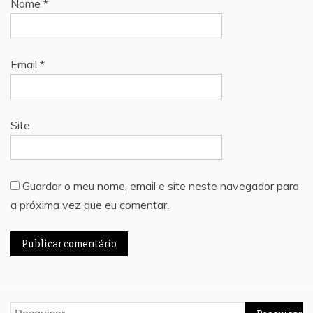
Nome
*
Email
*
Site
Guardar o meu nome, email e site neste navegador para
a próxima vez que eu comentar.
Pesquisar