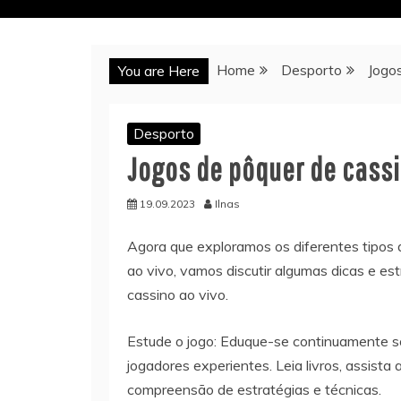
Home
Desporto
Jogos
You are Here
Desporto
Jogos de pôquer de cassi
19.09.2023
Ilnas
Agora que exploramos os diferentes tipos 
ao vivo, vamos discutir algumas dicas e es
cassino ao vivo.
Estude o jogo: Eduque-se continuamente s
jogadores experientes. Leia livros, assista 
compreensão de estratégias e técnicas.