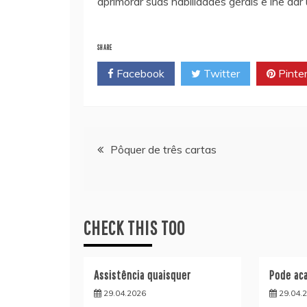
aprimorar suas habilidades gerais e lhe d
SHARE
Facebook
Twitter
Pinte
Navegação
Pôquer de três cartas
de
artigos
CHECK THIS TOO
Assistência quaisquer
Pode aca
29.04.2026
29.04.