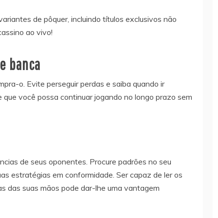
riantes de pôquer, incluindo títulos exclusivos não
assino ao vivo!
de banca
pra-o. Evite perseguir perdas e saiba quando ir
 que você possa continuar jogando no longo prazo sem
ências de seus oponentes. Procure padrões no seu
s estratégias em conformidade. Ser capaz de ler os
isas das suas mãos pode dar-lhe uma vantagem