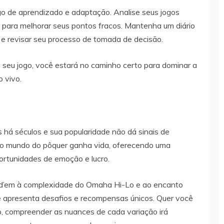
go de aprendizado e adaptação. Analise seus jogos
he para melhorar seus pontos fracos. Mantenha um diário
e revisar seu processo de tomada de decisão.
m seu jogo, você estará no caminho certo para dominar a
 vivo.
 há séculos e sua popularidade não dá sinais de
, o mundo do pôquer ganha vida, oferecendo uma
ortunidades de emoção e lucro.
ld’em à complexidade do Omaha Hi-Lo e ao encanto
e apresenta desafios e recompensas únicos. Quer você
o, compreender as nuances de cada variação irá