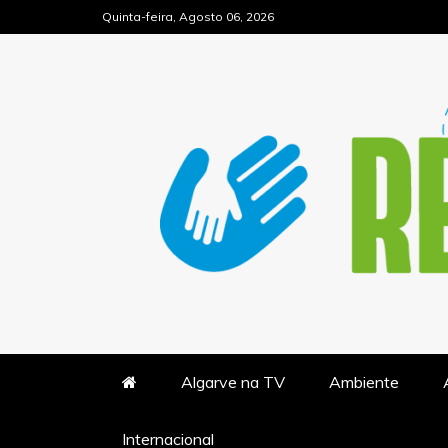
Skip
Quinta-feira, Agosto 06, 2026
to
content
NOTICIAS E INFORMAC
Algarve na TV
Ambiente
Internacional