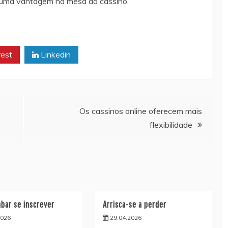
ar uma vantagem na mesa do cassino.
rest
Linkedin
Os cassinos online oferecem mais
flexibilidade
bar se inscrever
Arrisca-se a perder
2026
29.04.2026