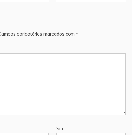
Campos obrigatórios marcados com
*
Site