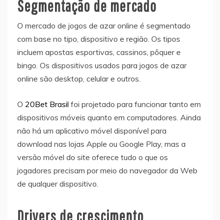
Segmentação de mercado
O mercado de jogos de azar online é segmentado
com base no tipo, dispositivo e região. Os tipos
incluem apostas esportivas, cassinos, pôquer e
bingo. Os dispositivos usados para jogos de azar
online são desktop, celular e outros.
O
20Bet Brasil
foi projetado para funcionar tanto em
dispositivos móveis quanto em computadores. Ainda
não há um aplicativo móvel disponível para
download nas lojas Apple ou Google Play, mas a
versão móvel do site oferece tudo o que os
jogadores precisam por meio do navegador da Web
de qualquer dispositivo.
Drivers de crescimento