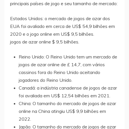
principais países de jogo e seu tamanho de mercado:
Estados Unidos: o mercado de jogos de azar dos
EUA foi avaliado em cerca de US$ 54,9 bilhões em
2020 e o jogo online em US$ 9,5 bilhões.
jogos de azar online $ 9,5 bilhões.
Reino Unido: O Reino Unido tem um mercado de
jogos de azar online de £ 14,7, com vários
cassinos fora do Reino Unido aceitando
jogadores do Reino Unido.
Canadá: a indústria canadense de jogos de azar
foi avaliada em US$ 12,54 bilhões em 2021.
China: O tamanho do mercado de jogos de azar
online na China atingiu US$ 9,9 bilhões em
2022.
Japão: O tamanho do mercado de jogos de azar