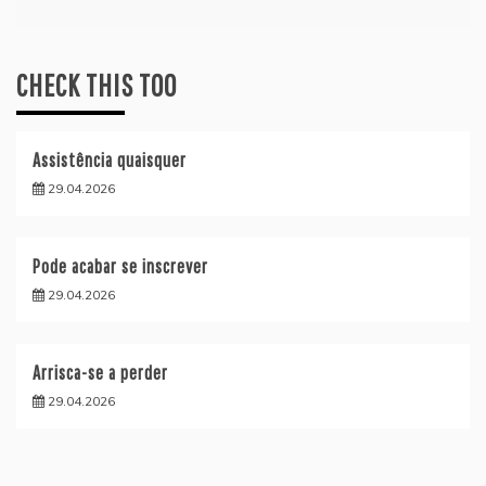
artigos
CHECK THIS TOO
Assistência quaisquer
29.04.2026
Pode acabar se inscrever
29.04.2026
Arrisca-se a perder
29.04.2026