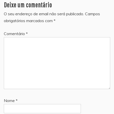
Deixe um comentário
O seu endereço de email não será publicado.
Campos
obrigatórios marcados com
*
Comentário
*
Nome
*