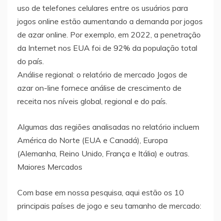
uso de telefones celulares entre os usuários para
jogos online estão aumentando a demanda por jogos
de azar online. Por exemplo, em 2022, a penetração
da Internet nos EUA foi de 92% da população total
do país.
Análise regional: o relatório de mercado Jogos de
azar on-line fornece análise de crescimento de
receita nos níveis global, regional e do país.
Algumas das regiões analisadas no relatório incluem
América do Norte (EUA e Canadá), Europa
(Alemanha, Reino Unido, França e Itália) e outras.
Maiores Mercados
Com base em nossa pesquisa, aqui estão os 10
principais países de jogo e seu tamanho de mercado: