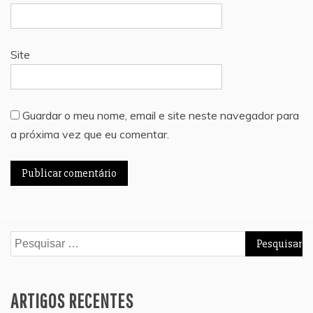
Site
Guardar o meu nome, email e site neste navegador para
a próxima vez que eu comentar.
Pesquisar
por:
ARTIGOS RECENTES