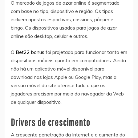
O mercado de jogos de azar online é segmentado
com base no tipo, dispositivo e região. Os tipos
incluem apostas esportivas, cassinos, pôquer e
bingo. Os dispositivos usados para jogos de azar
online são desktop, celular e outros.
O
Bet22 bonus
foi projetado para funcionar tanto em
dispositivos móveis quanto em computadores. Ainda
não há um aplicativo móvel disponível para
download nas lojas Apple ou Google Play, mas a
versão móvel do site oferece tudo o que os
jogadores precisam por meio do navegador da Web
de qualquer dispositivo.
Drivers de crescimento
A crescente penetração da Internet e o aumento do