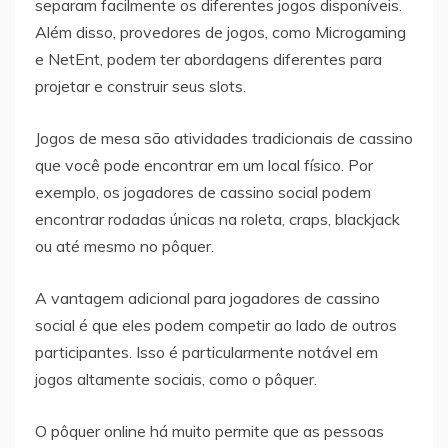
separam facilmente os diferentes jogos disponíveis.
Além disso, provedores de jogos, como Microgaming
e NetEnt, podem ter abordagens diferentes para
projetar e construir seus slots.
Jogos de mesa são atividades tradicionais de cassino
que você pode encontrar em um local físico. Por
exemplo, os jogadores de cassino social podem
encontrar rodadas únicas na roleta, craps, blackjack
ou até mesmo no pôquer.
A vantagem adicional para jogadores de cassino
social é que eles podem competir ao lado de outros
participantes. Isso é particularmente notável em
jogos altamente sociais, como o pôquer.
O pôquer online há muito permite que as pessoas