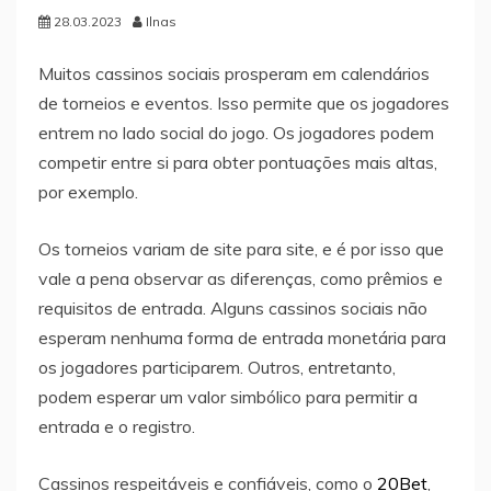
28.03.2023
Ilnas
Muitos cassinos sociais prosperam em calendários
de torneios e eventos. Isso permite que os jogadores
entrem no lado social do jogo. Os jogadores podem
competir entre si para obter pontuações mais altas,
por exemplo.
Os torneios variam de site para site, e é por isso que
vale a pena observar as diferenças, como prêmios e
requisitos de entrada. Alguns cassinos sociais não
esperam nenhuma forma de entrada monetária para
os jogadores participarem. Outros, entretanto,
podem esperar um valor simbólico para permitir a
entrada e o registro.
Cassinos respeitáveis e confiáveis, como o
20Bet
,