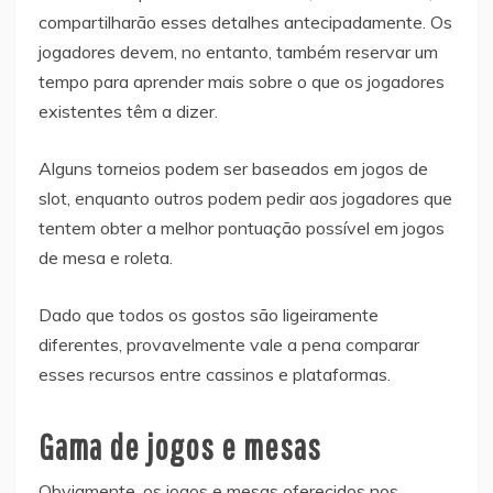
compartilharão esses detalhes antecipadamente. Os
jogadores devem, no entanto, também reservar um
tempo para aprender mais sobre o que os jogadores
existentes têm a dizer.
Alguns torneios podem ser baseados em jogos de
slot, enquanto outros podem pedir aos jogadores que
tentem obter a melhor pontuação possível em jogos
de mesa e roleta.
Dado que todos os gostos são ligeiramente
diferentes, provavelmente vale a pena comparar
esses recursos entre cassinos e plataformas.
Gama de jogos e mesas
Obviamente, os jogos e mesas oferecidos nos