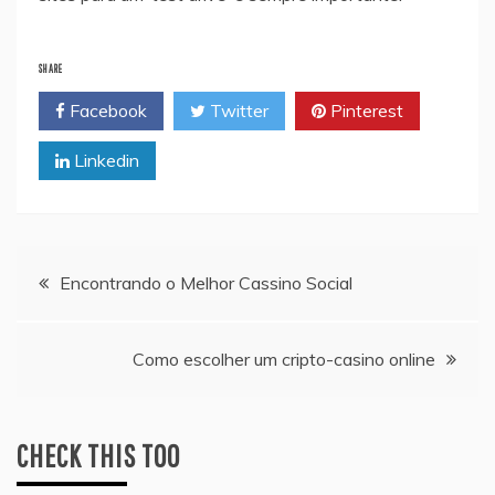
SHARE
Facebook
Twitter
Pinterest
Linkedin
Navegação
Encontrando o Melhor Cassino Social
de
Como escolher um cripto-casino online
artigos
CHECK THIS TOO