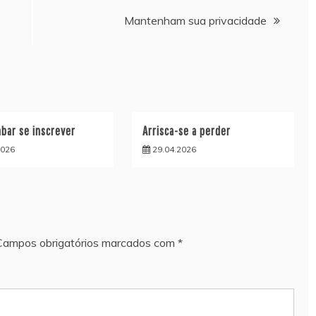
Mantenham sua privacidade
bar se inscrever
Arrisca-se a perder
2026
29.04.2026
Campos obrigatórios marcados com
*