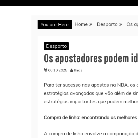
Home
Desporto
Os a
You are Here
Desporto
Os apostadores podem id
06.10.2025
Ilnas
Para ter sucesso nas apostas na NBA, os
estratégias avançadas que vão além de si
estratégias importantes que podem melhor
Compra de linha: encontrando as melhores 
A compra de linha envolve a comparação de