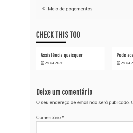
Navegação
Meio de pagamentos
de
CHECK THIS TOO
artigos
Assistência quaisquer
Pode aca
29.04.2026
29.04.
Deixe um comentário
O seu endereço de email não será publicado.
Comentário
*