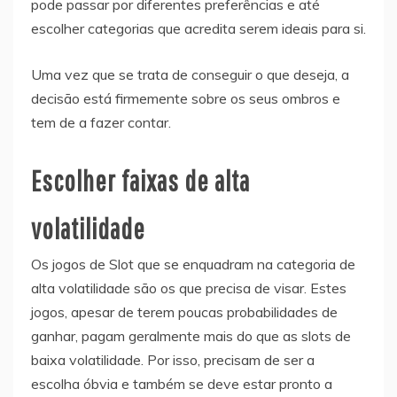
pode passar por diferentes preferências e até
escolher categorias que acredita serem ideais para si.
Uma vez que se trata de conseguir o que deseja, a
decisão está firmemente sobre os seus ombros e
tem de a fazer contar.
Escolher faixas de alta
volatilidade
Os jogos de Slot que se enquadram na categoria de
alta volatilidade são os que precisa de visar. Estes
jogos, apesar de terem poucas probabilidades de
ganhar, pagam geralmente mais do que as slots de
baixa volatilidade. Por isso, precisam de ser a
escolha óbvia e também se deve estar pronto a