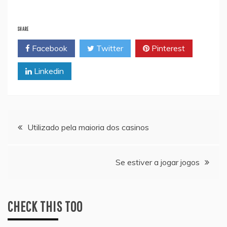
SHARE
Facebook
Twitter
Pinterest
Linkedin
Navegação
Utilizado pela maioria dos casinos
de
Se estiver a jogar jogos
artigos
CHECK THIS TOO