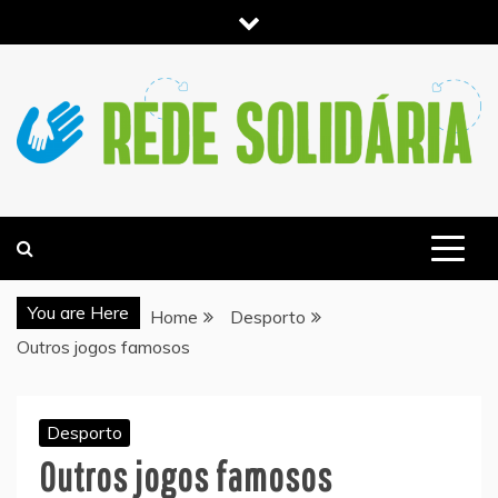
Skip
to
content
NOTICIAS E INFORMACIÓN DE ACTUALIDAD –
REDESOLIDARIA.PT
You are Here
Home
Desporto
Outros jogos famosos
Desporto
Outros jogos famosos