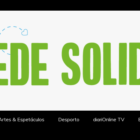
IÓN DE ACTUALIDAD – REDESO
Artes & Espetáculos
Desporto
diariOnline TV