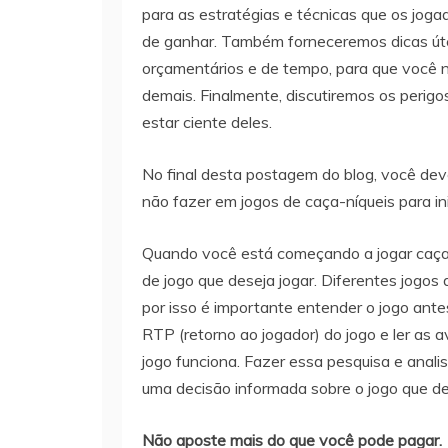
para as estratégias e técnicas que os jog
de ganhar. Também forneceremos dicas útei
orçamentários e de tempo, para que você 
demais. Finalmente, discutiremos os perigos
estar ciente deles.
No final desta postagem do blog, você de
não fazer em jogos de caça-níqueis para i
Quando você está começando a jogar caça-n
de jogo que deseja jogar. Diferentes jogos
por isso é importante entender o jogo antes
RTP (retorno ao jogador) do jogo e ler as 
jogo funciona. Fazer essa pesquisa e anali
uma decisão informada sobre o jogo que de
Não aposte mais do que você pode pagar.