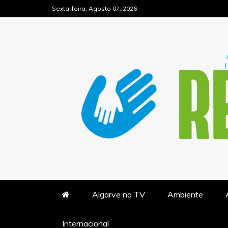
Skip
Sexta-feira, Agosto 07, 2026
to
content
NOTICIAS E INFORMAC
Algarve na TV
Ambiente
Internacional