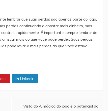
ante lembrar que suas perdas são apenas parte do jogo.
” suas perdas continuando a apostar mais dinheiro, mas
o controle rapidamente. É importante sempre lembrar de
o arriscar mais do que você pode perder. Suas perdas
-las pode levar a mais perdas do que você estava
rest
Linkedin
Vista do A mágica do jogo e o potencial do