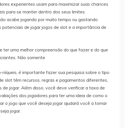
adores experientes usam para maximizar suas chances
s para se manter dentro dos seus limites
não acabe jogando por muito tempo ou gastando
 potenciais de jogar jogos de slot e a importância de
ve ter uma melhor compreensão do que fazer e do que
niciantes. Não somente
íqueis, é importante fazer sua pesquisa sobre o tipo
 de slot têm recursos, regras e pagamentos diferentes,
 de jogar. Além disso, você deve verificar a taxa de
avaliações dos jogadores para ter uma ideia de como o
sar o jogo que você deseja jogar ajudará você a tomar
seja jogar.