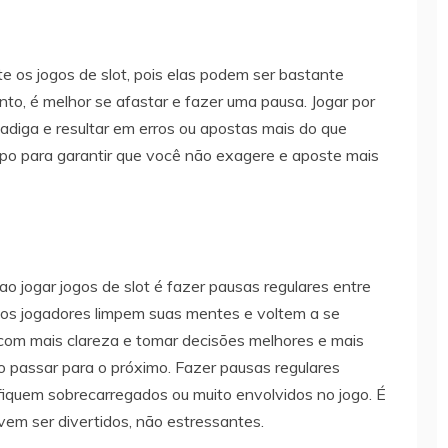
e os jogos de slot, pois elas podem ser bastante
to, é melhor se afastar e fazer uma pausa. Jogar por
diga e resultar em erros ou apostas mais do que
empo para garantir que você não exagere e aposte mais
ao jogar jogos de slot é fazer pausas regulares entre
e os jogadores limpem suas mentes e voltem a se
 com mais clareza e tomar decisões melhores e mais
o passar para o próximo. Fazer pausas regulares
fiquem sobrecarregados ou muito envolvidos no jogo. É
vem ser divertidos, não estressantes.