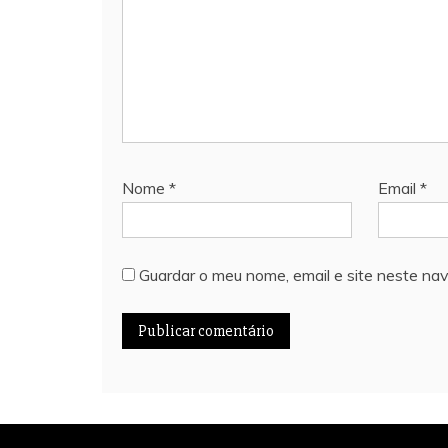
Nome
*
Email
*
Guardar o meu nome, email e site neste na