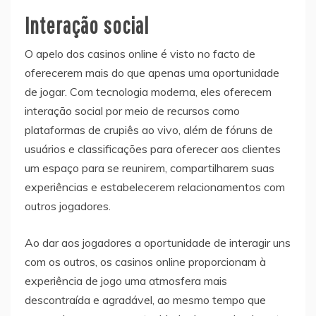
Interação social
O apelo dos casinos online é visto no facto de
oferecerem mais do que apenas uma oportunidade
de jogar. Com tecnologia moderna, eles oferecem
interação social por meio de recursos como
plataformas de crupiês ao vivo, além de fóruns de
usuários e classificações para oferecer aos clientes
um espaço para se reunirem, compartilharem suas
experiências e estabelecerem relacionamentos com
outros jogadores.
Ao dar aos jogadores a oportunidade de interagir uns
com os outros, os casinos online proporcionam à
experiência de jogo uma atmosfera mais
descontraída e agradável, ao mesmo tempo que