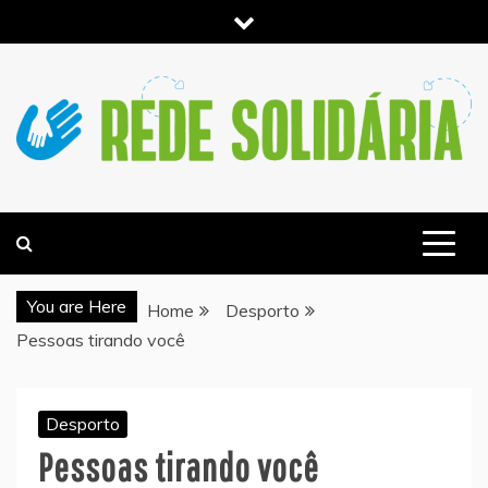
Skip
to
content
NOTICIAS E INFORMACIÓN DE ACTUALIDAD –
REDESOLIDARIA.PT
You are Here
Home
Desporto
Pessoas tirando você
Desporto
Pessoas tirando você