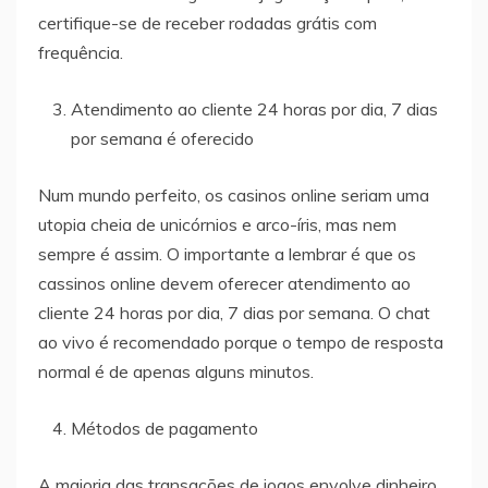
certifique-se de receber rodadas grátis com
frequência.
Atendimento ao cliente 24 horas por dia, 7 dias
por semana é oferecido
Num mundo perfeito, os casinos online seriam uma
utopia cheia de unicórnios e arco-íris, mas nem
sempre é assim. O importante a lembrar é que os
cassinos online devem oferecer atendimento ao
cliente 24 horas por dia, 7 dias por semana. O chat
ao vivo é recomendado porque o tempo de resposta
normal é de apenas alguns minutos.
Métodos de pagamento
A maioria das transações de jogos envolve dinheiro