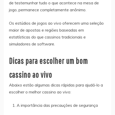
de testemunhar tudo o que acontece na mesa de
jogo, permanece completamente anônimo.
Os estúdios de jogos ao vivo oferecem uma seleção
maior de apostas e regiões baseadas em
estatísticas do que cassinos tradicionais e
simuladores de software.
Dicas para escolher um bom
cassino ao vivo
Abaixo estão algumas dicas rápidas para ajudá-lo a
escolher o melhor cassino ao vivo:
A importância das precauções de segurança