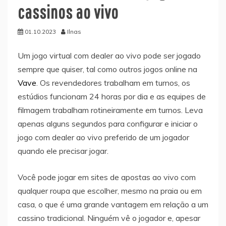
cassinos ao vivo
01.10.2023
Ilnas
Um jogo virtual com dealer ao vivo pode ser jogado
sempre que quiser, tal como outros jogos online na
Vave
. Os revendedores trabalham em turnos, os
estúdios funcionam 24 horas por dia e as equipes de
filmagem trabalham rotineiramente em turnos. Leva
apenas alguns segundos para configurar e iniciar o
jogo com dealer ao vivo preferido de um jogador
quando ele precisar jogar.
Você pode jogar em sites de apostas ao vivo com
qualquer roupa que escolher, mesmo na praia ou em
casa, o que é uma grande vantagem em relação a um
cassino tradicional. Ninguém vê o jogador e, apesar