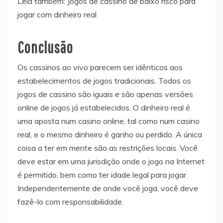
Leia também: Jogos de cassino de baixo risco para
jogar com dinheiro real
Conclusão
Os cassinos ao vivo parecem ser idênticos aos
estabelecimentos de jogos tradicionais. Todos os
jogos de cassino são iguais e são apenas versões
online de jogos já estabelecidos. O dinheiro real é
uma aposta num casino online, tal como num casino
real, e o mesmo dinheiro é ganho ou perdido. A única
coisa a ter em mente são as restrições locais. Você
deve estar em uma jurisdição onde o jogo na Internet
é permitido, bem como ter idade legal para jogar.
Independentemente de onde você joga, você deve
fazê-lo com responsabilidade.