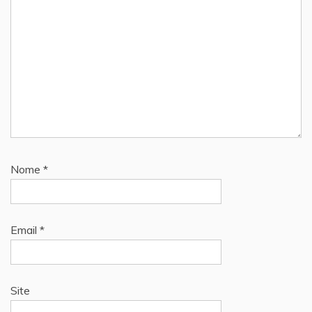
Nome
*
Email
*
Site