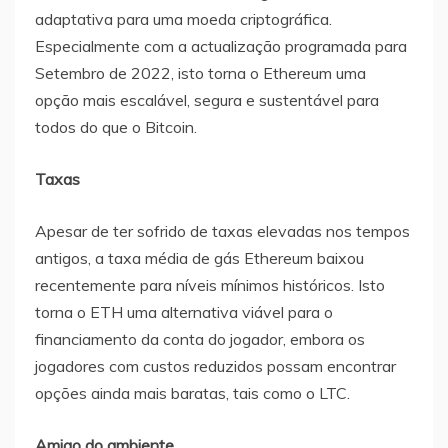
adaptativa para uma moeda criptográfica.
Especialmente com a actualização programada para
Setembro de 2022, isto torna o Ethereum uma
opção mais escalável, segura e sustentável para
todos do que o Bitcoin.
Taxas
Apesar de ter sofrido de taxas elevadas nos tempos
antigos, a taxa média de gás Ethereum baixou
recentemente para níveis mínimos históricos. Isto
torna o ETH uma alternativa viável para o
financiamento da conta do jogador, embora os
jogadores com custos reduzidos possam encontrar
opções ainda mais baratas, tais como o LTC.
Amigo do ambiente