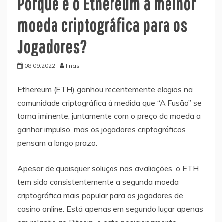
Porque é o Ethereum a melhor
moeda criptográfica para os
Jogadores?
08.09.2022
Ilnas
Ethereum (ETH) ganhou recentemente elogios na
comunidade criptográfica à medida que “A Fusão” se
torna iminente, juntamente com o preço da moeda a
ganhar impulso, mas os jogadores criptográficos
pensam a longo prazo.
Apesar de quaisquer soluços nas avaliações, o ETH
tem sido consistentemente a segunda moeda
criptográfica mais popular para os jogadores de
casino online. Está apenas em segundo lugar apenas
em relação ao Bitcoin, e este posicionamento