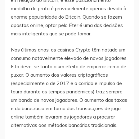
medalha de prata é provavelmente apenas devido à
enorme popularidade do Bitcoin. Quando se fazem
apostas online, optar pelo Éter é uma das decisões
mais inteligentes que se pode tomar.
Nos últimos anos, os casinos Crypto têm notado um
consumo notavelmente elevado de novos jogadores.
Isto deve-se tanto a um efeito de empurrar como de
puxar. O aumento dos valores criptográficos
(especialmente o de 2017 e a corrida e impulso de
touro durante os tempos pandémicos) traz sempre
um bando de novos jogadores. O aumento das taxas
e da burocracia em torno das transacções de jogo
online também levaram os jogadores a procurar
alternativas aos métodos bancários tradicionais.