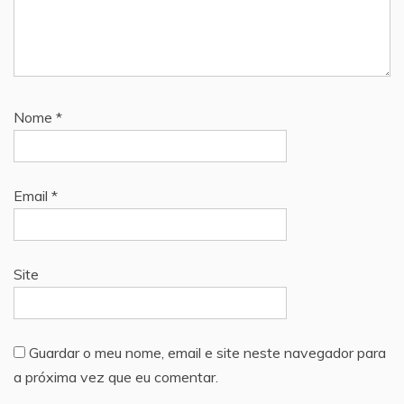
Nome
*
Email
*
Site
Guardar o meu nome, email e site neste navegador para
a próxima vez que eu comentar.