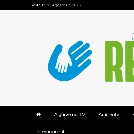
Skip
Sexta-feira, Agosto 07, 2026
to
content
NOTICIAS E INFORMAC
Algarve na TV
Ambiente
Internacional