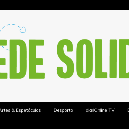
IÓN DE ACTUALIDAD – REDESO
Artes & Espetáculos
Desporto
diariOnline TV