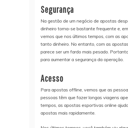
Segurança
Na gestão de um negócio de apostas despo
dinheiro torna-se bastante frequente e, em
vemos que nos últimos tempos, com as apo
tanto dinheiro. No entanto, com as apostas
parece ser um fardo mais pesado. Portanto,
para aumentar a segurança da operação.
Acesso
Para apostas offline, vemos que as pessoas
pessoas têm que fazer longas viagens apen
tempos, as apostas esportivas online ajuda
apostas mais rapidamente.
Nos últimos tempos, você também viu algun