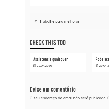
Navegação
Trabalhe para melhorar
de
CHECK THIS TOO
artigos
Assistência quaisquer
Pode aca
29.04.2026
29.04.
Deixe um comentário
O seu endereço de email não será publicado.