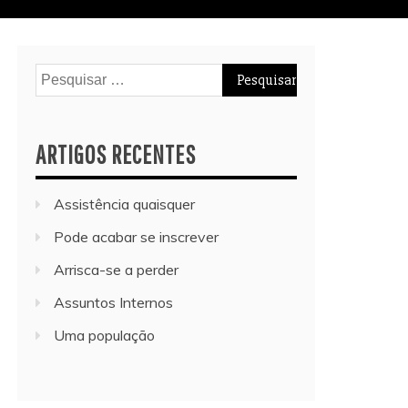
Pesquisar
por:
ARTIGOS RECENTES
Assistência quaisquer
Pode acabar se inscrever
Arrisca-se a perder
Assuntos Internos
Uma população