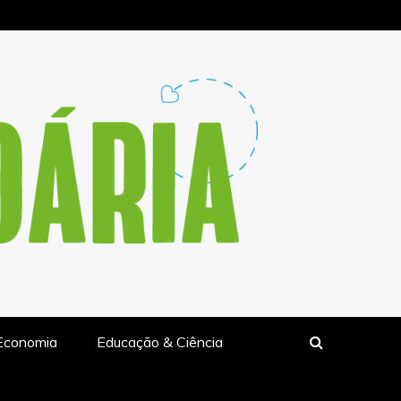
LIDARIA.PT
Economia
Educação & Ciência