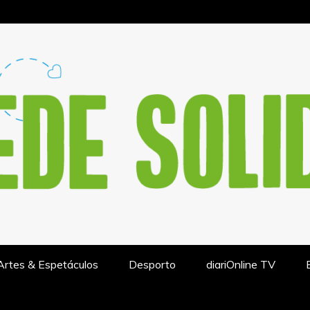
IÓN DE ACTUALIDAD – REDESO
Artes & Espetáculos
Desporto
diariOnline TV