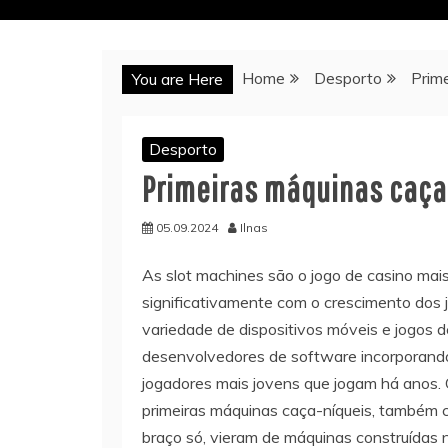
Home
Desporto
Prim
You are Here
Desporto
Primeiras máquinas caça
05.09.2024
Ilnas
As slot machines são o jogo de casino mai
significativamente com o crescimento dos j
variedade de dispositivos móveis e jogos d
desenvolvedores de software incorporando 
jogadores mais jovens que jogam há anos. 
primeiras máquinas caça-níqueis, também 
braço só, vieram de máquinas construídas no