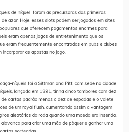
eis de níquel” foram as precursoras das primeiras
de azar. Hoje, esses slots podem ser jogados em sites
lots populares que oferecem pagamentos enormes para
ueis eram apenas jogos de entretenimento que os
que eram frequentemente encontradas em pubs e clubes
 incorporar as apostas no jogo.
 caça-níqueis foi a Sittman and Pitt, com sede na cidade
íqueis, lançada em 1891, tinha cinco tambores com dez
 de cartas padrão menos o dez de espadas e o valete
nces de um royal flush, aumentando assim a vantagem
giros aleatórios da roda quando uma moeda era inserida,
a alavanca para criar uma mão de pôquer e ganhar uma
 cartas sorteadas.