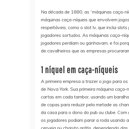
Na década de 1880, as “máquinas caça-níqu
máquinas caça-níqueis que envolvem jogos 
respeitáveis, como o slot lv, que inclui s
jogadores sortudos. As máquinas caça-níq
jogadores perdiam ou ganhavam, e foi por
de cavalheiros que as empresas procuraram
1 níquel em caça-níqueis
A primeira empresa a trazer o jogo para os
de Nova York. Sua primeira máquina caça-n
cartas em cada tambor, usando um baralho
de copas para reduzir pela metade as cha
da casa para o dono do pub ou clube. Com 
os jogadores podiam parar a roda usando 
cerveja ou charuto grátis, dependendo das