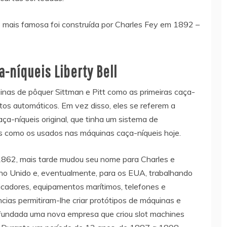
 mais famosa foi construída por Charles Fey em 1892 –
a-níqueis Liberty Bell
as de pôquer Sittman e Pitt como as primeiras caça-
os automáticos. Em vez disso, eles se referem a
a-níqueis original, que tinha um sistema de
 como os usados nas máquinas caça-níqueis hoje.
862, mais tarde mudou seu nome para Charles e
no Unido e, eventualmente, para os EUA, trabalhando
adores, equipamentos marítimos, telefones e
ncias permitiram-lhe criar protótipos de máquinas e
 fundada uma nova empresa que criou slot machines