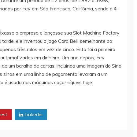
Durante um período de 12 anos, de 1887 a 1898,
riadas por Fey em São Francisco, Califórnia, sendo a 4-
ixasse a empresa e lançasse sua Slot Machine Factory
tarde, ele inventou o jogo Card Bell, semelhante ao
penas três rolos em vez de cinco. Esta foi a primeira
 automatizados em dinheiro. Um ano depois, Fey
z de um baralho de cartas, incluindo uma imagem do Sino
ês sinos em uma linha de pagamento levaram a um
a é usado nas máquinas caça-níqueis hoje.
rest
Linkedin