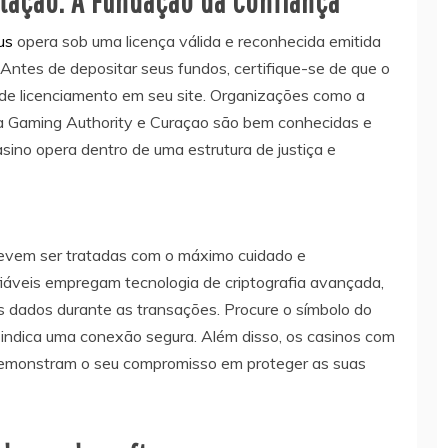
ação: A Fundação da Confiança
us
opera sob uma licença válida e reconhecida emitida
 Antes de depositar seus fundos, certifique-se de que o
de licenciamento em seu site. Organizações como a
a Gaming Authority e Curaçao são bem conhecidas e
asino opera dentro de uma estrutura de justiça e
devem ser tratadas com o máximo cuidado e
fiáveis empregam tecnologia de criptografia avançada,
us dados durante as transações. Procure o símbolo do
 indica uma conexão segura. Além disso, os casinos com
 demonstram o seu compromisso em proteger as suas