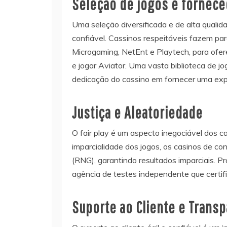
Seleção de jogos e fornec
Uma seleção diversificada e de alta qualid
confiável. Cassinos respeitáveis fazem p
Microgaming, NetEnt e Playtech, para ofere
e jogar Aviator. Uma vasta biblioteca de jo
dedicação do cassino em fornecer uma exper
Justiça e Aleatoriedade
O fair play é um aspecto inegociável dos ca
imparcialidade dos jogos, os casinos de co
(RNG), garantindo resultados imparciais.
agência de testes independente que certific
Suporte ao Cliente e Transp