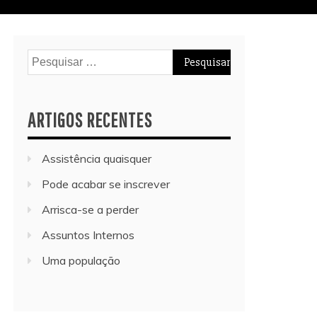
Pesquisar
por:
ARTIGOS RECENTES
Assistência quaisquer
Pode acabar se inscrever
Arrisca-se a perder
Assuntos Internos
Uma população