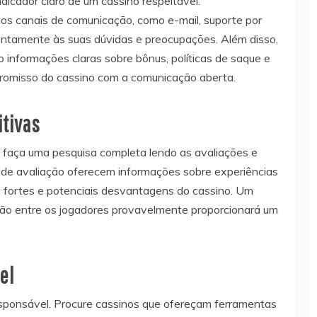
ndicador claro de um cassino respeitável.
os canais de comunicação, como e-mail, suporte por
rontamente às suas dúvidas e preocupações. Além disso,
o informações claras sobre bônus, políticas de saque e
romisso do cassino com a comunicação aberta.
itivas
faça uma pesquisa completa lendo as avaliações e
 de avaliação oferecem informações sobre experiências
s fortes e potenciais desvantagens do cassino. Um
ção entre os jogadores provavelmente proporcionará um
el
responsável. Procure cassinos que ofereçam ferramentas