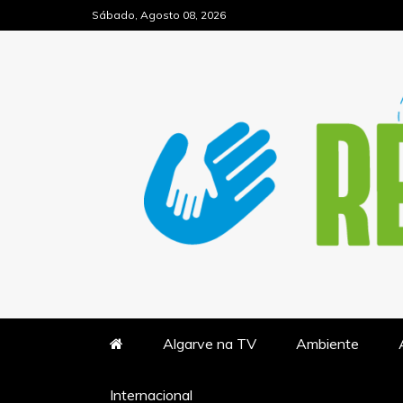
Skip
Sábado, Agosto 08, 2026
to
content
NOTICIAS E INFORMAC
Algarve na TV
Ambiente
Internacional