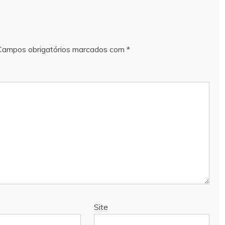
Campos obrigatórios marcados com
*
Site