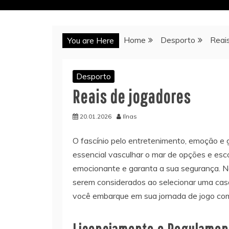
Home
Desporto
Reai
You are Here
Desporto
Reais de jogadores
20.01.2026
Ilnas
O fascínio pelo entretenimento, emoção e 
essencial vasculhar o mar de opções e esc
emocionante e garanta a sua segurança. Ne
serem considerados ao selecionar uma casa
você embarque em sua jornada de jogo com 