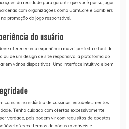
ficações da realidade para garantir que você possa jogar
o, parcerias com organizações como GamCare e Gamblers
 na promoção do jogo responsável.
periência do usuário
 deve oferecer uma experiência móvel perfeita e fácil de
do ou de um design de site responsivo, a plataforma do
ar em vários dispositivos. Uma interface intuitiva e bem
egridade
 comuns na indústria de cassinos, estabelecimentos
gridade. Tenha cuidado com ofertas excessivamente
er verdade, pois podem vir com requisitos de apostas
confiável oferece termos de bônus razoáveis e