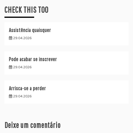
CHECK THIS TOO
Assistência quaisquer
29.04.2026
Pode acabar se inscrever
29.04.2026
Arrisca-se a perder
29.04.2026
Deixe um comentário