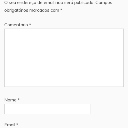
O seu endereço de email não será publicado.
Campos
obrigatórios marcados com
*
Comentário
*
Nome
*
Email
*