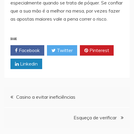
especialmente quando se trata de póquer. Se confiar
que a sua mão é a melhor na mesa, por vezes fazer
as apostas maiores vale a pena correr o risco.
SHARE
Facebook
Twitter
Pinterest
Linkedin
Navegação
Casino a evitar ineficiências
de
Esqueça de verificar
artigos