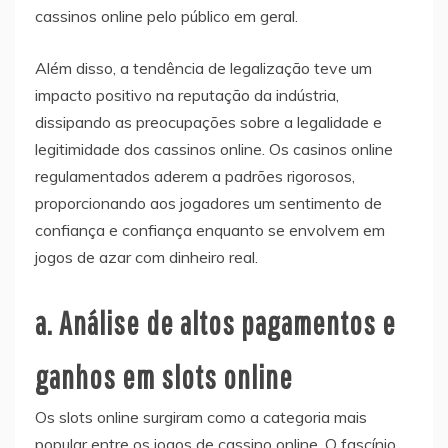
cassinos online pelo público em geral.
Além disso, a tendência de legalização teve um
impacto positivo na reputação da indústria,
dissipando as preocupações sobre a legalidade e
legitimidade dos cassinos online. Os casinos online
regulamentados aderem a padrões rigorosos,
proporcionando aos jogadores um sentimento de
confiança e confiança enquanto se envolvem em
jogos de azar com dinheiro real.
a. Análise de altos pagamentos e
ganhos em slots online
Os slots online surgiram como a categoria mais
popular entre os jogos de cassino online. O fascínio