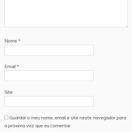
Nome
*
Email
*
Site
Guardar o meu nome, email e site neste navegador para
a próxima vez que eu comentar.