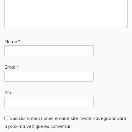
Nome
*
Email
*
Site
Guardar o meu nome, email e site neste navegador para
a próxima vez que eu comentar.