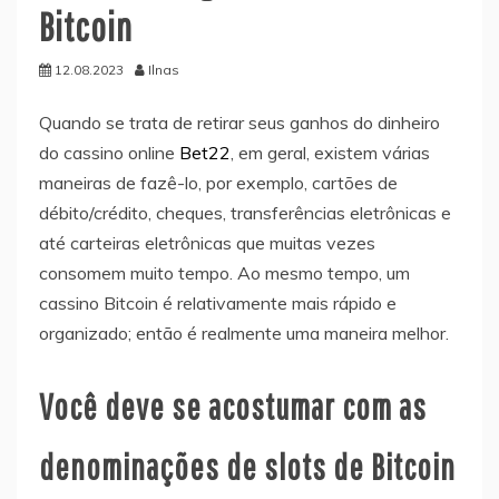
Bitcoin
12.08.2023
Ilnas
Quando se trata de retirar seus ganhos do dinheiro
do cassino online
Bet22
, em geral, existem várias
maneiras de fazê-lo, por exemplo, cartões de
débito/crédito, cheques, transferências eletrônicas e
até carteiras eletrônicas que muitas vezes
consomem muito tempo. Ao mesmo tempo, um
cassino Bitcoin é relativamente mais rápido e
organizado; então é realmente uma maneira melhor.
Você deve se acostumar com as
denominações de slots de Bitcoin