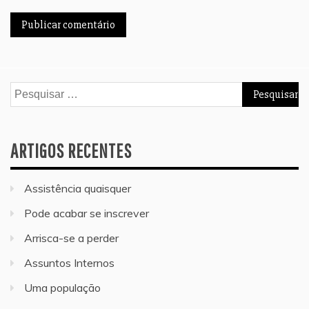
Pesquisar
por:
ARTIGOS RECENTES
Assistência quaisquer
Pode acabar se inscrever
Arrisca-se a perder
Assuntos Internos
Uma população