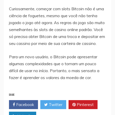
Curiosamente, começar com slots Bitcoin não é uma
ciência de foguetes, mesmo que você não tenha
jogado o jogo até agora. As regras do jogo são muito
semelhantes às slots de casino online padrão. Você
só precisa obter Bitcoin de uma troca e depositar em
seu cassino por meio de sua carteira de cassino.
Para um novo usuário, o Bitcoin pode apresentar
algumas complexidades que o tornam um pouco
difícil de usar no início. Portanto, o mais sensato a
fazer é aprender os valores da moeda de cor.
SHARE
Facebook
Twitter
Pinterest